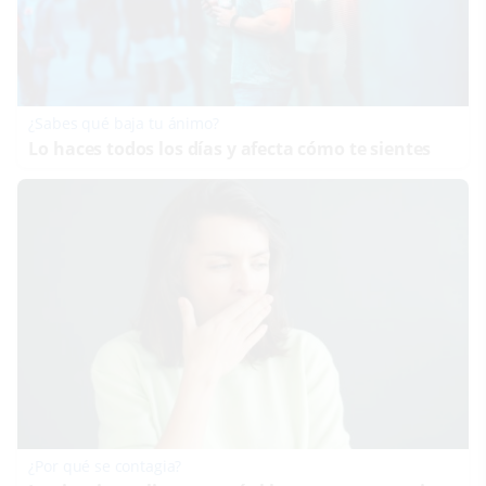
¿Sabes qué baja tu ánimo?
Lo haces todos los días y afecta cómo te sientes
¿Por qué se contagia?