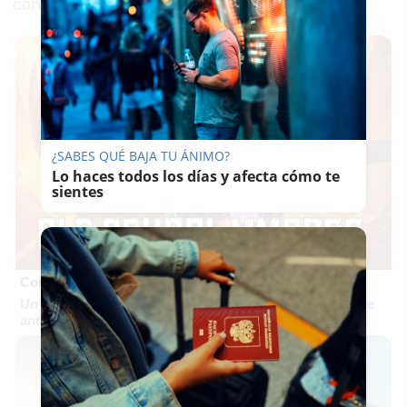
con heridas leves.
¿SABES QUÉ BAJA TU ÁNIMO?
Lo haces todos los días y afecta cómo te
sientes
Corepunk MMORPG
Un verdadero MMORPG de la vieja escuela ¡Cómo los de
antes, pero mejor!