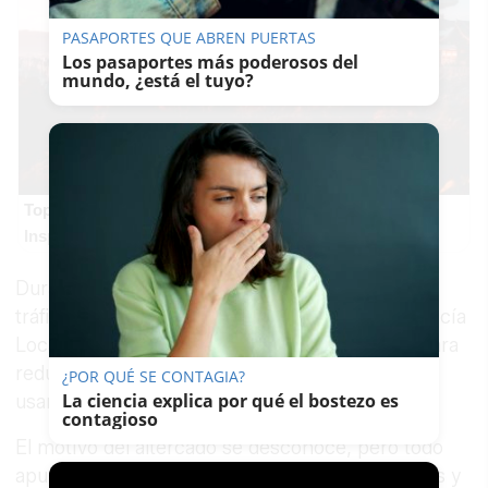
PASAPORTES QUE ABREN PUERTAS
Los pasaportes más poderosos del
mundo, ¿está el tuyo?
Top 2026: destinos clave
Inspírate y elige tu próximo destino para 2026
Durante la intervención, fue preciso cortar el
tráfico y se requirió de efectivos tanto de la Policía
Local como de la Nacional, que intervinieron para
reducirlo "como con cualquier otro detenido" y
¿POR QUÉ SE CONTAGIA?
La ciencia explica por qué el bostezo es
usando
"la mínima fuerza posible"
.
contagioso
El motivo del altercado se desconoce, pero todo
apunta a que el detenido comenzó a lanzar sillas y