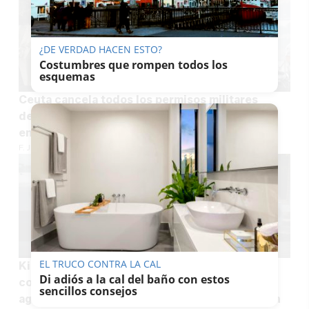
¿DE VERDAD HACEN ESTO?
Costumbres que rompen todos los
esquemas
Ceuta cancela todos los permisos militares
desde el jueves ante la previsión de una nueva
entrada masiva el día 15
F. JIMÉNEZ
EL TRUCO CONTRA LA CAL
Kilométrica lista de espera para el carné de
Di adiós a la cal del baño con estos
conducir en Andalucía: 10.000 alumnos
sencillos consejos
aguardan hasta ocho meses para examinarse en