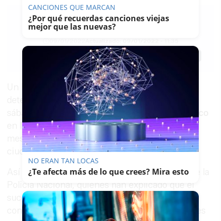
CANCIONES QUE MARCAN
¿Por qué recuerdas canciones viejas
mejor que las nuevas?
LAVOZDELSUR.ES
09/01/2022
Actualizado: 09/01/2022 - 11:35
Guardar
0
Facebook
X
WhatsApp
Copy
Link
Un hombre de nacionalidad extranjera ha sido
detenido en
Córdoba
durante la noche de este
sábado acusado de un delito de
desorden público
en la avenida Ronda de los Tejares por lanzar
mesas y sillas en una
cafetería céntrica
de la
ciudad.
NO ERAN TAN LOCAS
¿Te afecta más de lo que crees? Mira esto
Así lo han informado a
Europa Press
fuentes de la
Policía Nacional, quienes han explicado que el
suceso ocurrió sobre las 20.00 horas y se saldó
con dicho detenido y con dos policías nacionales