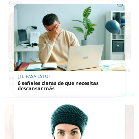
Cádiz
F. JIMÉNEZ
Del edificio Coliseo de Sevilla a Bellas Artes de
Granada: 120 millones para rehabilitar inmuebles
¿TE PASA ESTO?
públicos de Andalucía
6 señales claras de que necesitas
MARÍA CRISOL
descansar más