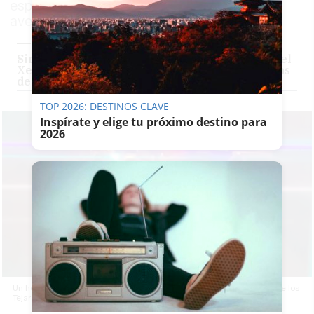
específico" en un establecimiento de la
avenida Ronda de los Tejares
Sin fiesta del fútbol en Jerez: los aficionados del
Xerez CD y San Fernando se tiran sillas y vallas
de obra
TOP 2026: DESTINOS CLAVE
Inspírate y elige tu próximo destino para
2026
Un hombre lanza sillas y mesas por los aires en la avenida Ronda de los
Tejares de Córdoba.