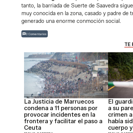
tanto, la barriada de Suerte de Saavedra sig
muy conocida en la zona, casado y padre de tr
generado una enorme conmoción social.
0 Comentarios
TE 
La Justicia de Marruecos
El guard
condena a 11 personas por
a su par
provocar incidentes en la
crimen a
frontera y facilitar el paso a
había si
Ceuta
cuerpo y