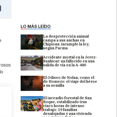
LO MÁS LEÍDO
La desprotección animal
e
campa a sus anchas en
Chipiona: incumple la ley,
según Pacma
Accidente mortal en la Jerez-
Sanlúcar: un fallecido en una
rosos
salida de vía en la A-480
do
El Odiseo de Nolan, como el
de Homero: el viaje del héroe
a su semilla
El incendio forestal de San
Roque, estabilizado tras
cinco horas de intenso
trabajo: 19 familias
desalojadas y una vivienda