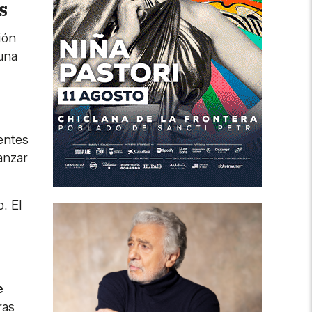
s
ión
 una
gentes
anzar
. El
e
ras