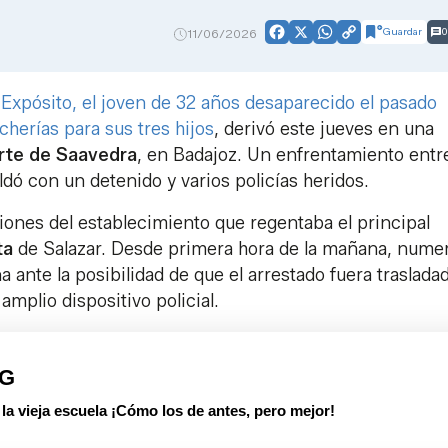
Guardar
0
11/06/2026
Facebook
X
WhatsApp
Copy
Link
 Expósito, el joven de 32 años desaparecido el pasado
herías para sus tres hijos
, derivó este jueves en una
rte de Saavedra
, en Badajoz. Un enfrentamiento entr
ldó con un detenido y varios policías heridos.
iones del establecimiento que regentaba el principal
ta
de Salazar. Desde primera hora de la mañana, nume
 ante la posibilidad de que el arrestado fuera traslada
amplio dispositivo policial.
PG
 vieja escuela ¡Cómo los de antes, pero mejor!