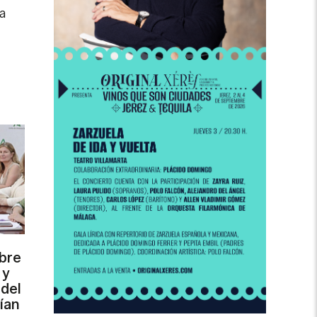
a
bre
 y
 del
ían