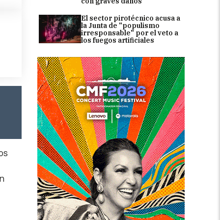
con graves daños
El sector pirotécnico acusa a
la Junta de "populismo
irresponsable" por el veto a
los fuegos artificiales
os
an