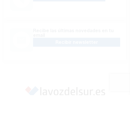
Recibe las últimas novedades en tu
email
Recibir newsletter
Apoya una Andalucía con Voz propia; Protege el
periodismo hecho por periodistas
Hazte socio