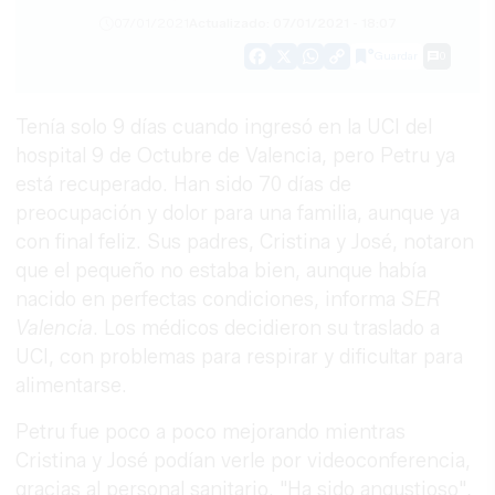
07/01/2021
Actualizado: 07/01/2021 - 18:07
Guardar
0
Facebook
X
WhatsApp
Copy
Link
Tenía solo 9 días cuando ingresó en la UCI del
hospital 9 de Octubre de Valencia, pero Petru ya
está recuperado. Han sido 70 días de
preocupación y dolor para una familia, aunque ya
con final feliz. Sus padres, Cristina y José, notaron
que el pequeño no estaba bien, aunque había
nacido en perfectas condiciones, informa
SER
Valencia
. Los médicos decidieron su traslado a
UCI, con problemas para respirar y dificultar para
alimentarse.
Petru fue poco a poco mejorando mientras
Cristina y José podían verle por videoconferencia,
gracias al personal sanitario. "Ha sido angustioso",