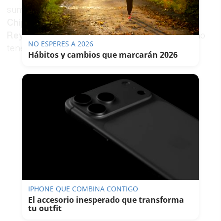
sumarán otras nueve localidades que son:
Chipiona, Vejer, Rota, Jerez, Arcos, Prado del
Rey, Setenil, Villamartín y Algar
(que pasa de no
NO ESPERES A 2026
tener cierre a cierre de actividad no esencial).
Hábitos y cambios que marcarán 2026
IPHONE QUE COMBINA CONTIGO
El accesorio inesperado que transforma
tu outfit