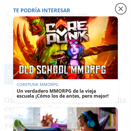
TE PODRÍA INTERESAR
Precio luz
Padre Coraje
Fábrica de botellas
Es noticia
SALUD
Economía
Sociedad
Internacional
Política
Ecología
Educación
Salud
Anuncio
Actualidad
Salud
COREPUNK MMORPG
Un verdadero MMORPG de la vieja
escuela ¡Cómo los de antes, pero mejor!
Otros nueve municipios de Cádiz
cerrarán toda actividad no
esencial desde este miércoles:
ya son 17 en alerta máxima