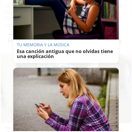
Jerez, Rota, Arcos, Vejer, Chipiona, Prado del
Rey, Setenil, Villamartín y Algar cerrarán
desde este miércoles toda actividad no
esencial durante los próximos 14 días
Jerez se plantea pedir el cierre de los colegios
TU MEMORIA Y LA MÚSICA
Esa canción antigua que no olvidas tiene
una explicación
Bomberos realizan tareas de desinfección en Medina Sidonia, que
quedará confinado desde este miércoles. Autor: Consorcio Provincial