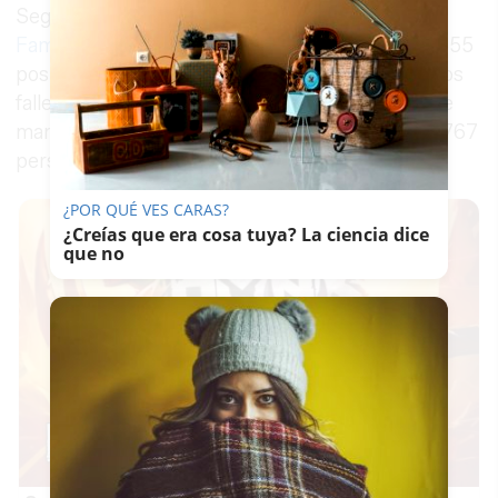
Según los datos de la
Consejería de Salud y
Familias
, la provincia ha registrado este lunes 655
positivos, que eleva la cifra a 48.751, y 15 nuevos
fallecimientos, que supone que desde el mes de
marzo hayan muerto por Covid en la provincia 767
personas.
¿POR QUÉ VES CARAS?
¿Creías que era cosa tuya? La ciencia dice
que no