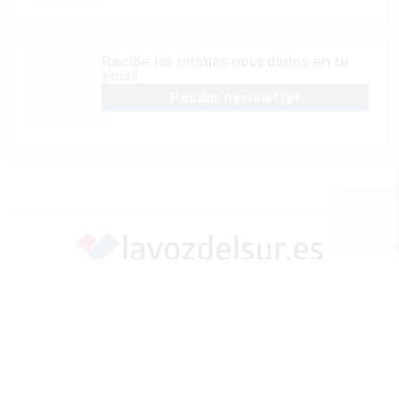
Recibe las últimas novedades en tu
email
Recibir newsletter
Apoya una Andalucía con Voz propia; Protege el
periodismo hecho por periodistas
Hazte socio
SÍGUENOS EN REDES