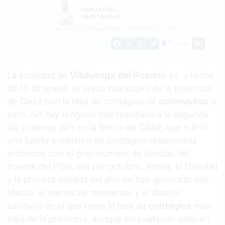
PABLO FDEZ.
QUINTANILLA
18/01/2021
Actualizado: 18/01/2021 - 19:01
Guardar
0
Facebook
X
WhatsApp
Copy
Link
La localidad de
Villaluenga del Rosario
es, a fecha
de 18 de enero, el único municipio de la provincia
de Cádiz con la tasa de contagios de
coronavirus
a
cero. No hay ninguno que resistiera a la segunda
ola y menos aún en la Sierra de Cádiz, que sufrió
una fuerte explosión de contagios relacionada
entonces con el gran número de turistas del
puente del Pilar, allá por octubre. Ahora, la Navidad
y la primera nevada del año no han generado ese
efecto, al menos de momento, y el distrito
sanitario es el que tiene la tasa de
contagios
más
baja de la provincia, aunque en cualquier caso en