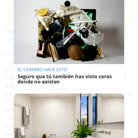
Viaja sin visado
Los pasaportes que más puertas abren ¿está el tuyo?
La sentencia, emitida por un magistrado del
Juzgado de lo Social número 2 de
Jaén
, será
EL CEREBRO HACE ESTO
recurrida por el Ilustre Colegio Oficial de
Seguro que tú también has visto caras
Enfermería de Jaén ante el
Tribunal Superior de
donde no existen
Justicia de Andalucía
(TSJA). El enfermero
jerezano, en su escrito, reseña que "la enfermería
no pensamos más sufrir la sal en la herida, la
enfermería no somos autómatas o profesionales
infalibles. No. En la sanidad hay espacio para el
error, creo al igual que en la Justicia aunque veo
que en esta sentencia errada la torpeza es del