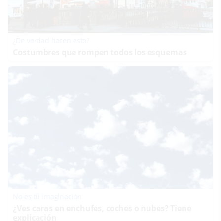
¿De verdad hacen esto?
Costumbres que rompen todos los esquemas
No es tu imaginación
¿Ves caras en enchufes, coches o nubes? Tiene
explicación