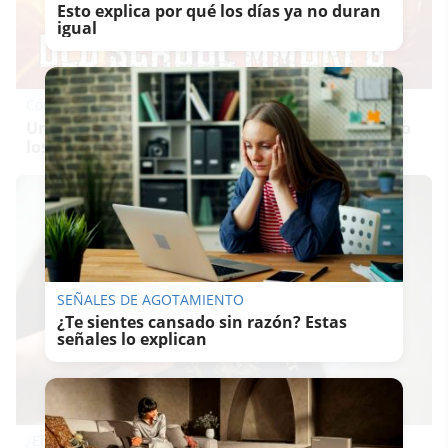
Esto explica por qué los días ya no duran
igual
Corepunk MMORPG
Un verdadero MMORPG de la vieja escuela ¡Cómo
los de antes, pero mejor!
SEÑALES DE AGOTAMIENTO
¿Te sientes cansado sin razón? Estas
señales lo explican
¿El tuyo está en la lista?