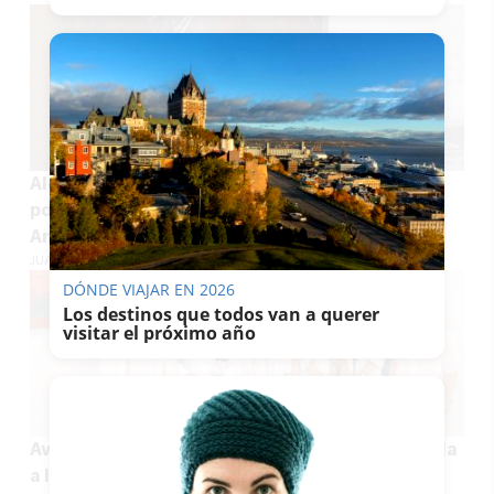
Alerta oficial de la Junta para embarazadas y
población vulnerable: más productos en
Andalucía con listeria monocytogenes
JUAN ANTONIO CARRASCO
DÓNDE VIAJAR EN 2026
Los destinos que todos van a querer
visitar el próximo año
Avance en Andalucía para hacer más fácil la vida
a los diabéticos