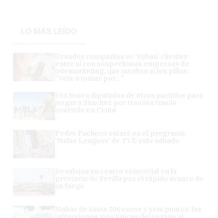
LO MÁS LEÍDO
Grandes compañías se 'roban' clientes
entre sí con sospechosas empresas de
telemarketing, que insultan si les pillas:
"Vete a tomar por..."
Vox busca diputados de otros partidos para
juzgar a Sánchez por traición tras lo
ocurrido en Ceuta
Pedro Pacheco estará en el programa
'Malas Lenguas' de TVE este sábado
Desalojan un centro comercial en la
provincia de Sevilla por el rápido avance de
un fuego
Multas de hasta 500 euros y seis puntos: las
infracciones más típicas del verano al