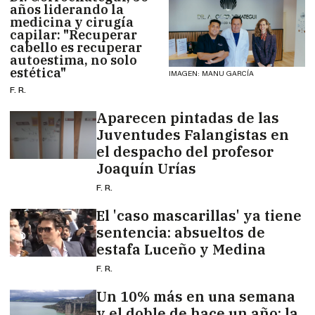
años liderando la
medicina y cirugía
capilar: "Recuperar
cabello es recuperar
autoestima, no solo
estética"
IMAGEN: MANU GARCÍA
F. R.
Aparecen pintadas de las
Juventudes Falangistas en
el despacho del profesor
Joaquín Urías
F. R.
El 'caso mascarillas' ya tiene
sentencia: absueltos de
estafa Luceño y Medina
F. R.
Un 10% más en una semana
y el doble de hace un año: la