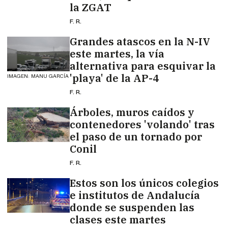
la ZGAT
F. R.
Grandes atascos en la N-IV
este martes, la vía
alternativa para esquivar la
'playa' de la AP-4
IMAGEN: MANU GARCÍA
F. R.
Árboles, muros caídos y
contenedores 'volando' tras
el paso de un tornado por
Conil
F. R.
Estos son los únicos colegios
e institutos de Andalucía
donde se suspenden las
clases este martes