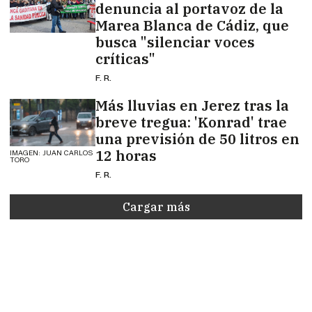
denuncia al portavoz de la
Marea Blanca de Cádiz, que
busca "silenciar voces
críticas"
F. R.
Más lluvias en Jerez tras la
breve tregua: 'Konrad' trae
una previsión de 50 litros en
12 horas
IMAGEN: JUAN CARLOS
TORO
F. R.
Cargar más