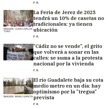
F. R.
La Feria de Jerez de 2025
tendrá un 10% de casetas no
tradicionales: ya tienen
ubicación
IMAGEN: JUAN CARLOS
TORO
F. R.
"Cádiz no se vende", el grito
que volverá a sonar en las
calles: se suma a la protesta
nacional por la vivienda
F. R.
El río Guadalete baja su cota
medio metro en un día: hay
optimismo por la "tregua"
prevista
IMAGEN: MANU GARCÍA
F. R.