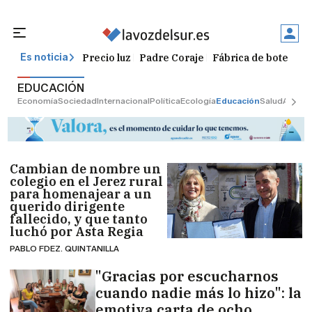
Precio luz
Padre Coraje
Fábrica de botellas
Es noticia
EDUCACIÓN
Economía
Sociedad
Internacional
Política
Ecología
Educación
Salud
Anunci
Cambian de nombre un
colegio en el Jerez rural
para homenajear a un
querido dirigente
fallecido, y que tanto
luchó por Asta Regia
PABLO FDEZ. QUINTANILLA
"Gracias por escucharnos
cuando nadie más lo hizo": la
emotiva carta de ocho