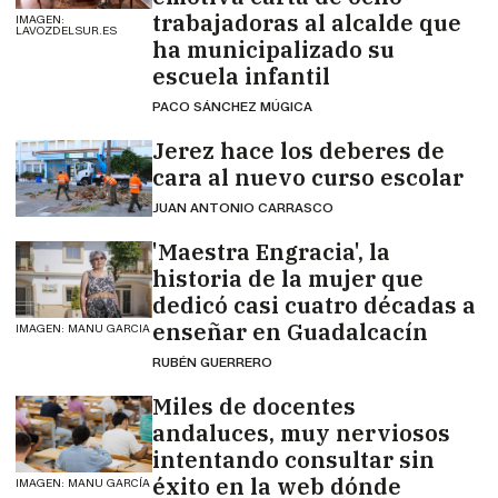
trabajadoras al alcalde que
IMAGEN:
LAVOZDELSUR.ES
ha municipalizado su
escuela infantil
PACO SÁNCHEZ MÚGICA
Jerez hace los deberes de
cara al nuevo curso escolar
JUAN ANTONIO CARRASCO
'Maestra Engracia', la
historia de la mujer que
dedicó casi cuatro décadas a
enseñar en Guadalcacín
IMAGEN: MANU GARCIA
RUBÉN GUERRERO
Miles de docentes
andaluces, muy nerviosos
intentando consultar sin
éxito en la web dónde
IMAGEN: MANU GARCÍA