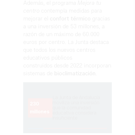
Además, el programa
Mejora tu
centro
contempla medidas para
mejorar el
confort
térmico
gracias
a una inversión de 53 millones, a
razón de un máximo de 60.000
euros por centro. La Junta destaca
que todos los nuevos centros
educativos públicos
construidos desde 2022 incorporan
sistemas de
bioclimatización
.
La Junta de Andalucía
moviliza una inversión
230
que la comunidad
millones
educativa considera
insuficiente