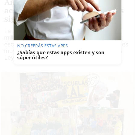
Andalucía: la ley que iba a
acabar con el calor en las aulas
sigue sin cumplirse
La Junta dice que ha movilizado hasta 283
millones de euros para climatizar centros
escolares, aunque la comunidad educativa es
NO CREERÁS ESTAS APPS
muy crítica con el grado de aplicación de la
¿Sabías que estas apps existen y son
Ley de Bioclimatización
súper útiles?