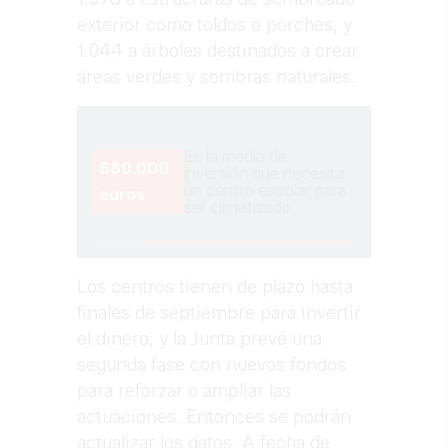
exterior como toldos o porches, y
1.044 a árboles destinados a crear
áreas verdes y sombras naturales.
Es la media de
680.000
inversión que necesita
un centro escolar para
euros
ser climatizado
Los centros tienen de plazo hasta
finales de septiembre para invertir
el dinero, y la Junta prevé una
segunda fase con nuevos fondos
para reforzar o ampliar las
actuaciones. Entonces se podrán
actualizar los datos. A fecha de