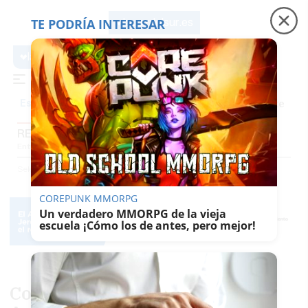
TE PODRÍA INTERESAR
lavozdelsur.es
lavozdelsur.es
Precio luz
Padre Coraje
Fábrica de botellas
Es noticia
REPORTAJES
Entrevistas
Reportajes
El Patio
Gentes Del Sur
El Papel De La Voz
Selección
Reportajes
COREPUNK MMORPG
Un verdadero MMORPG de la vieja
escuela ¡Cómo los de antes, pero mejor!
Colegios como "hornos" en