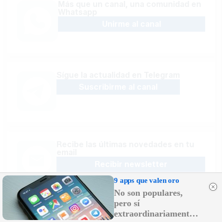
Más que un canal, una comunidad en
Whatsapp
Unirme al canal
Sígue la actualidad en Telegram
Suscribirme al canal
Recibe las últimas novedades en tu
email
Recibir newsletter
9 apps que valen oro
No son populares,
pero sí
extraordinariamente