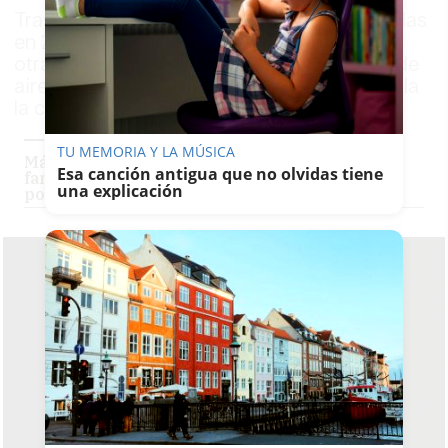
Tras unas ayudas de 200 millones prometidas
en 2022, ahora el Ejecutivo central planea
otras subvenciones que dan para mejoras de
aires acondicionados en tres centros, señala
la consejera de Desarrollo Educativo
TU MEMORIA Y LA MÚSICA
Más coordinación y participación entre las
Esa canción antigua que no olvidas tiene
familias y la Atención Temprana: Andalucía
una explicación
pone en marcha nuevos órganos