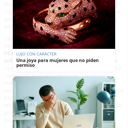
bioclimatización en funcionamiento a través de la
cual se articulan algunas adaptaciones de centros,
poco a poco y a un ritmo inferior al que muchos
padres querrían.
Castillo recurrió a la hemeroteca. Recordó que
hace cuatro años, en
2022
, la entonces ministra
Pilar Alegría
anunció que destinaría
200
LUJO CON CARÁCTER
Una joya para mujeres que no piden
millones de euros
a toda España para climatizar
permiso
centros escolares. Frente a esa cifra, la consejera
contrapuso la apuesta andaluza. "Llevamos
invertido ya más de
230 millones
solo en los
centros educativos". El cálculo, en su opinión, deja
a la comunidad en mal lugar respecto al reparto
estatal. Si esos 200 millones tienen que repartirse
por todo el país, planteó, el porcentaje que le
tocaría a Andalucía "no es muy importante".