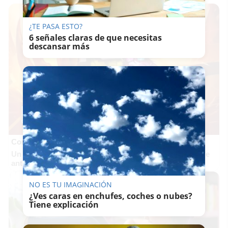
¿TE PASA ESTO?
6 señales claras de que necesitas
descansar más
Corepunk MMORPG
Un verdadero MMORPG de la vieja escuela ¡Cómo los de
antes, pero mejor!
NO ES TU IMAGINACIÓN
¿Ves caras en enchufes, coches o nubes?
Tiene explicación