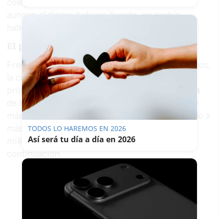
colegios e institutos. Por eso, insistió, incluso
aunque el dinero hubiera llegado, no podría
haberse dedicado a los centros educativos.
El plan andaluz
Frente a lo que considera incumplimientos ajenos,
la consejera desplegó el inventario de medidas
propias. La primera, la
ley de bioclimatización
de los centros educativos, con una inversión de
más de
130 millones de euros
que ha alcanzado a
más de
400 centros
. A eso se suman otros 80
TODOS LO HAREMOS EN 2026
Así será tu día a día en 2026
millones que se pretenden poner en marcha a
continuación.