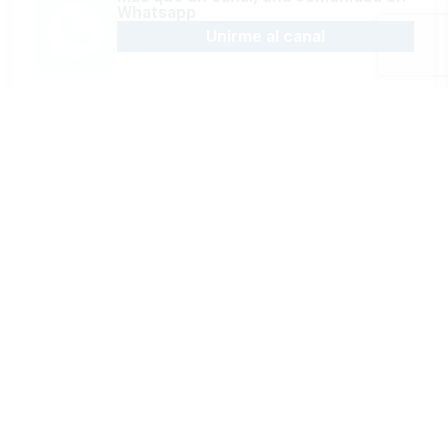
Whatsapp
Unirme al canal
Sígue la actualidad en Telegram
Suscribirme al canal
Recibe las últimas novedades en tu
email
Recibir newsletter