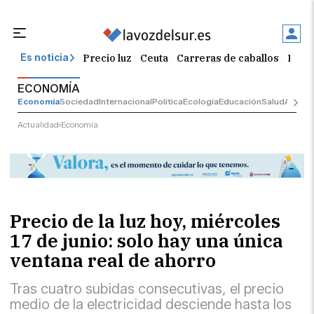
Precio luz
Ceuta
Carreras de caballos
El t
Es noticia
ECONOMÍA
Economía
Sociedad
Internacional
Política
Ecología
Educación
Salud
Anunci
Actualidad
Economía
Precio de la luz hoy, miércoles
17 de junio: solo hay una única
ventana real de ahorro
Tras cuatro subidas consecutivas, el precio
medio de la electricidad desciende hasta los