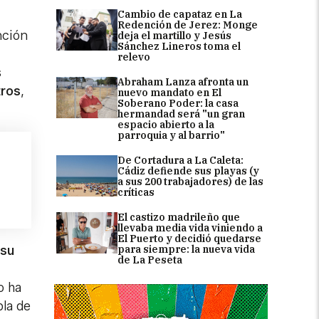
Cambio de capataz en La
Redención de Jerez: Monge
nción
deja el martillo y Jesús
Sánchez Lineros toma el
relevo
s
Abraham Lanza afronta un
tros
,
nuevo mandato en El
Soberano Poder: la casa
hermandad será "un gran
espacio abierto a la
parroquia y al barrio"
De Cortadura a La Caleta:
Cádiz defiende sus playas (y
a sus 200 trabajadores) de las
críticas
El castizo madrileño que
llevaba media vida viniendo a
El Puerto y decidió quedarse
para siempre: la nueva vida
 su
de La Peseta
o ha
bla de