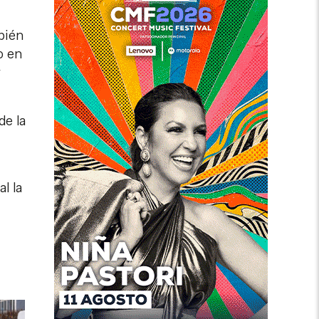
mbién
o en
r
de la
l la