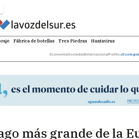
raje
Fábrica de botellas
Tres Piedras
Hantavirus
Economía
Sociedad
Internacional
Política
Ecología
rago más grande de la E