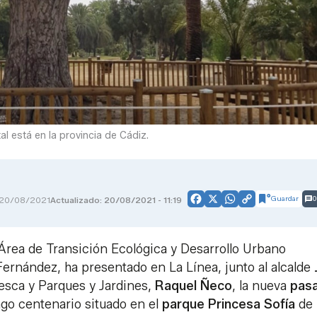
l está en la provincia de Cádiz.
Guardar
0
20/08/2021
Actualizado: 20/08/2021 - 11:19
Facebook
X
WhatsApp
Copy
Link
Área de Transición Ecológica y Desarrollo Urbano
Fernández, ha presentado en La Línea, junto al alcalde
esca y Parques y Jardines,
Raquel Ñeco
, la nueva
pasa
ago centenario situado en el
parque Princesa Sofía
de 