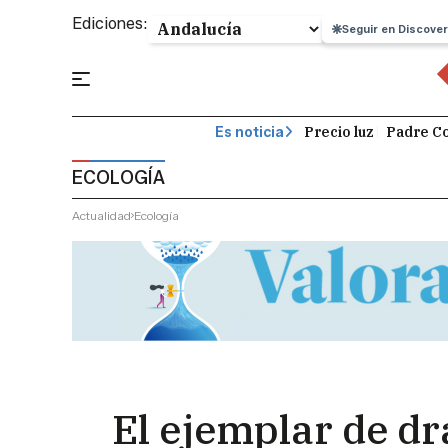
Ediciones:
Seguir en Discover
Precio luz
Padre Co
Es noticia
ECOLOGÍA
Actualidad
Ecología
El ejemplar de d