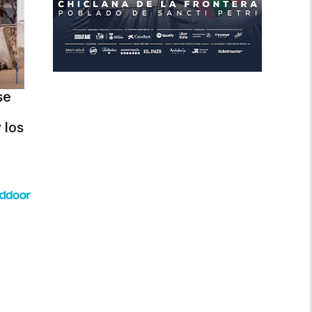
se
 los