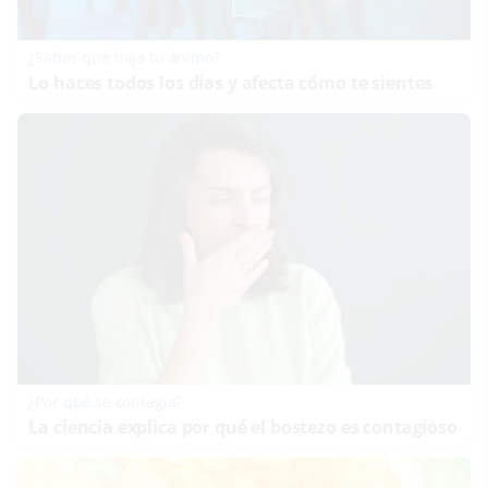
¿Sabes qué baja tu ánimo?
Lo haces todos los días y afecta cómo te sientes
¿Por qué se contagia?
La ciencia explica por qué el bostezo es contagioso