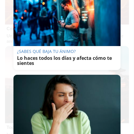
Corepunk MMORPG
Un verdadero MMORPG de la vieja escuela ¡Cómo los de
antes, pero mejor!
¿SABES QUÉ BAJA TU ÁNIMO?
Lo haces todos los días y afecta cómo te
sientes
Top 2026: destinos clave