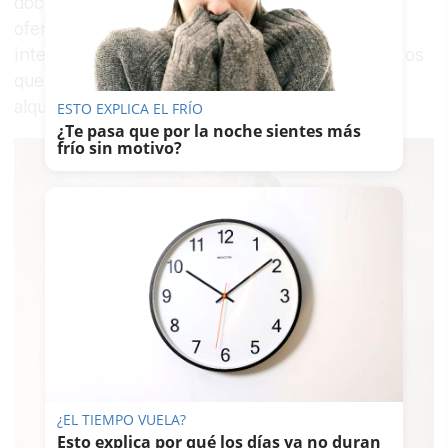
documentación de inmuebles publicados en
ofertas legítimas de Internet, el estafador se
interesaba por el arrendador y pedía documentos
que luego utilizaba para sus falsos anuncios de
alquileres.
ESTO EXPLICA EL FRÍO
¿Te pasa que por la noche sientes más
frío sin motivo?
¿EL TIEMPO VUELA?
Esto explica por qué los días ya no duran