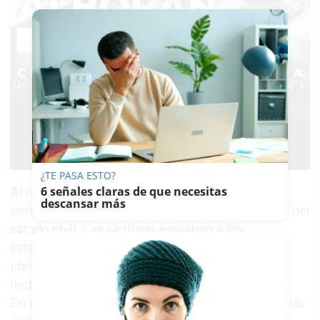
¿TE PASA ESTO?
6 señales claras de que necesitas
Al menoscabo sufrido por las víctimas por la
descansar más
pérdida de su dinero hay que unir la usurpación del
estado civil. Las víctimas enviaban a los
estafadores copias de sus documentos de
identidad, permisos de conducir, pasaporte o
incluso selfies sosteniendo dichos documentos.
En otras ocasiones, realizaban copias digitales de