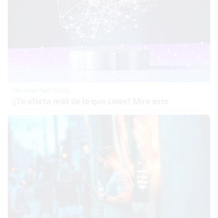
No eran tan locas
¿Te afecta más de lo que crees? Mira esto