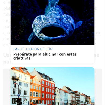
clientes que se encontraban dentro de las
plataformas web legítimas. En estas páginas web
falsificadas obtenían las numeraciones de las
tarjetas bancarias de las que luego hacían un
posterior uso fraudulento, con lo que al dinero
estafado por el alquiler se le unía el dinero estafado
con las tarjetas, realizando compras de artículos
en el extranjero.
PARECE CIENCIA FICCIÓN
Prepárate para alucinar con estas
Usurpaban la identidad de las víctimas
criaturas
para realizar nuevas estafas