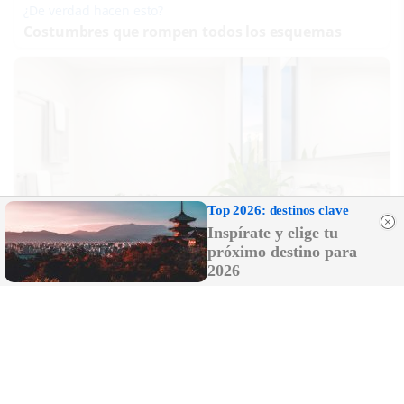
¿De verdad hacen esto?
Costumbres que rompen todos los esquemas
Top 2026: destinos clave
Inspírate y elige tu
próximo destino para
2026
El truco contra la cal
Di adiós a la cal del baño con estos sencillos
consejos
DISCOVER WITH