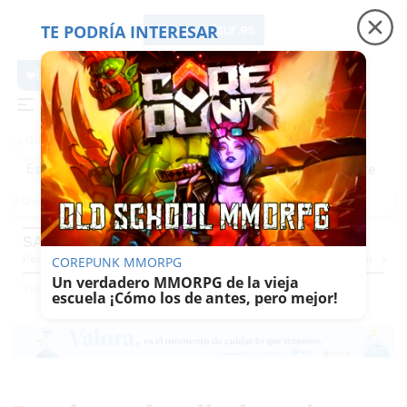
TE PODRÍA INTERESAR
lavozdelsur.es
lavozdelsur.es
Precio luz
Padre Coraje
Fábrica de botellas
Es noticia
SABOR DEL SUR
Pequevoz
Compras
Pantallazos
El Trote De La Culebra
El Eco
Concursos
G
COREPUNK MMORPG
Un verdadero MMORPG de la vieja
Vida
Sabor Del Sur
escuela ¡Cómo los de antes, pero mejor!