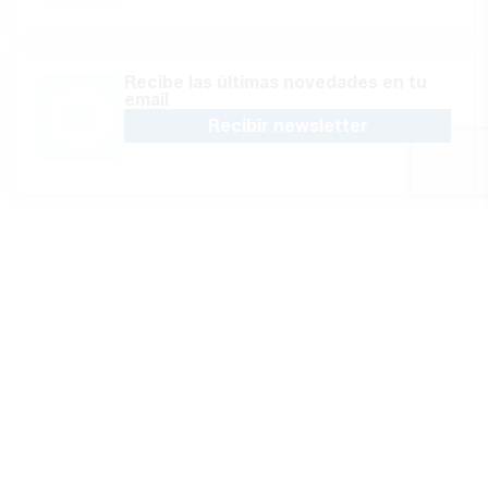
Recibe las últimas novedades en tu
email
Recibir newsletter
Apoya una Andalucía con Voz propia; Protege el
periodismo hecho por periodistas
Hazte socio