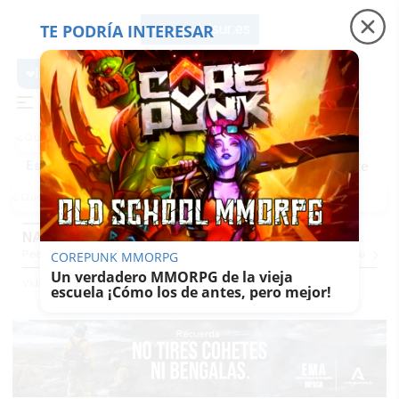
TE PODRÍA INTERESAR
lavozdelsur.es
lavozdelsur.es
Precio luz
Padre Coraje
Fábrica de botellas
Es noticia
NAVIDAD
Pequevoz
Compras
Pantallazos
El Trote De La Culebra
El Eco
Concursos
G
COREPUNK MMORPG
Un verdadero MMORPG de la vieja
Vida
Sabor Del Sur
Navidad
escuela ¡Cómo los de antes, pero mejor!