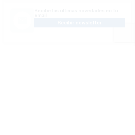
Recibe las últimas novedades en tu
email
Recibir newsletter
Apoya una Andalucía con Voz propia; Protege el
periodismo hecho por periodistas
Hazte socio
SÍGUENOS EN REDES