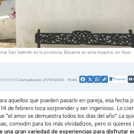
rar San Valentín en la provincia. Bésame en esta esquina, en Vejer.
Guardar
0
31/01/2022
Actualizado: 31/01/2022 - 15:46
Facebook
X
WhatsApp
Copy
Link
 para aquellos que pueden pasarlo en pareja, esa fecha 
4 de febrero toca sorprender y ser ingenioso. Lo cier
e "el amor se demuestra todos los días del año" ¿a qu
osas, comodín para los más olvidadizos, pero si quieres 
ce una gran variedad de experiencias para disfrutar e