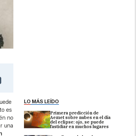
LO MÁS LEÍDO
puede
to es
Primera predicción de
ién no
Aemet sobre nubes en el día
del eclipse: ojo, se puede
ir una
fastidiar en muchos lugares
n