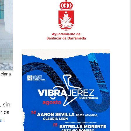
iclana.
, sin
rios
'.