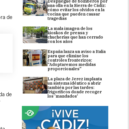
Despliegue de bomberos por
una olla en la Sierra de Cádiz:
cómo evitar los olvidos en la
cocina que pueden causar
ora de
tragedias
La mala imagen de los
kioskos de prensa y
chucherías que han cerrado
con los años
España lanza un aviso a Italia
para que elimine los
controles fronterizos:
"Adoptaremos medidas
proporcionales"
La plaza de Jerez implanta
un sistema idéntico a abrir
también por las tardes:
frigoríficos donde recoger
ada de
los 'mandados'
y
ta