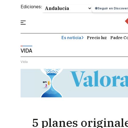
Ediciones:
Seguir en Discover
Precio luz
Padre Co
Es noticia
VIDA
Vida
5 planes original