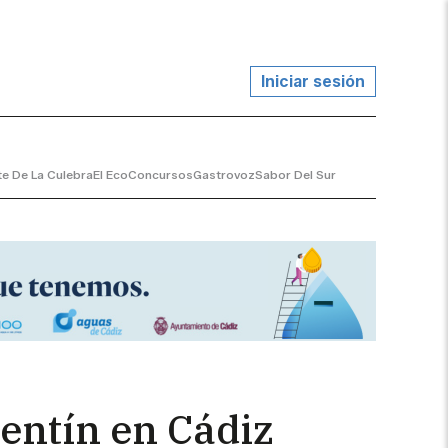
Iniciar sesión
te De La Culebra
El Eco
Concursos
Gastrovoz
Sabor Del Sur
lentín en Cádiz