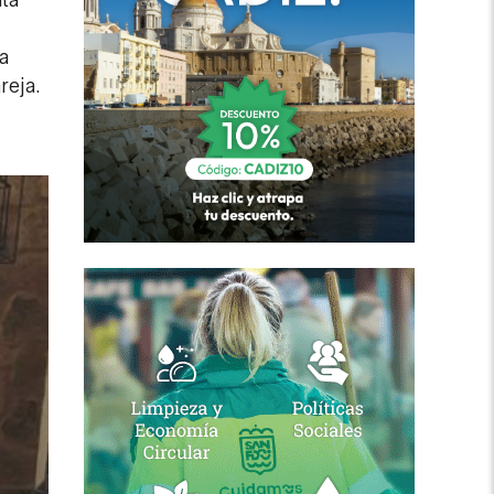
a
reja.