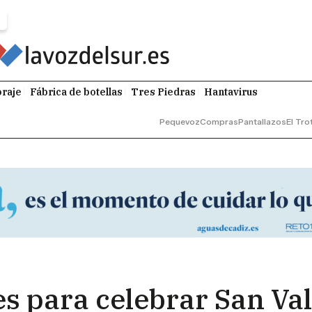
raje
Fábrica de botellas
Tres Piedras
Hantavirus
Pequevoz
Compras
Pantallazos
El Tro
es para celebrar San Va