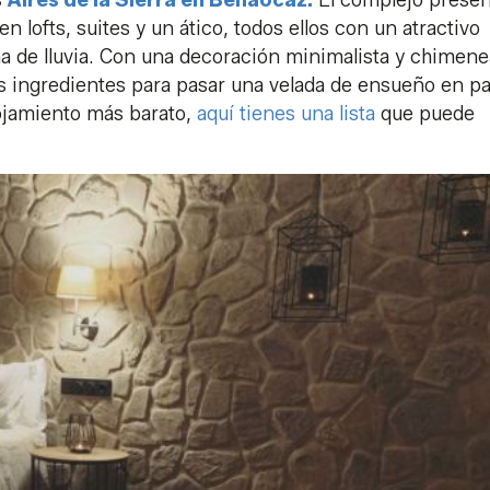
lofts, suites y un ático, todos ellos con un atractivo
a de lluvia. Con una decoración minimalista y chimene
 los ingredientes para pasar una velada de ensueño en pa
lojamiento más barato,
aquí tienes una lista
que puede