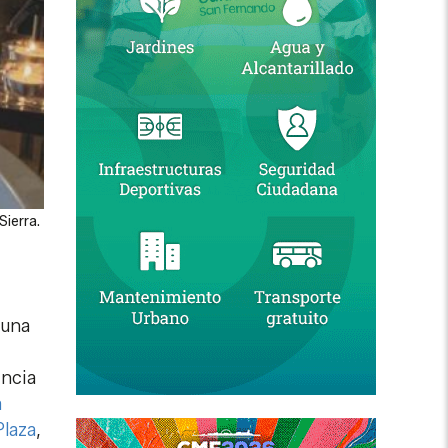
Sierra.
 una
incia
a
Plaza
,