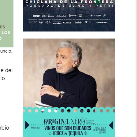
nuncio.
se del
rio
mbio