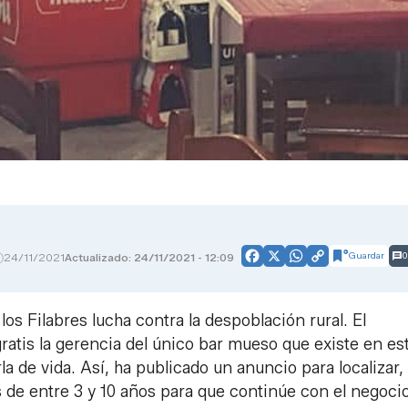
Guardar
0
24/11/2021
Actualizado: 24/11/2021 - 12:09
Facebook
X
WhatsApp
Copy
Link
los Filabres lucha contra la despoblación rural. El
atis la gerencia del único bar mueso que existe en es
rla de vida. Así, ha publicado un anuncio para localizar,
 de entre 3 y 10 años para que continúe con el negocio