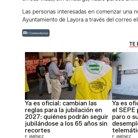
Las personas interesadas en comenzar una nu
Ayuntamiento de Layora a través del correo e
0 Comentarios
TE 
Ya es oficial: cambian las
Ya es of
reglas para la jubilación en
el SEPE 
2027: quiénes podrán seguir
paro o s
jubilándose a los 65 años sin
desempl
recortes
telemáti
F. JIMÉNEZ
F. JIMÉNEZ