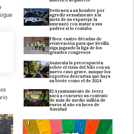
e
Detienen a un hombre por
sigue
agredir sexualmente a la
nieta de su expareja: la
amenazó con matar a sus
padres si lo contaba
Fibes: cuatro décadas de
reinvención para que Sevilla
siga jugando la liga de los
grandes congresos
Aumenta la preocupación
sobre el virus del Nilo con un
nuevo caso grave, aunque los
expertos descartan que haya
un brote como el de 2024
ños
El Ayuntamiento de Jerez
saca a concurso un contrato
ario
de más de medio millón de
euros al año en luces de
Navidad