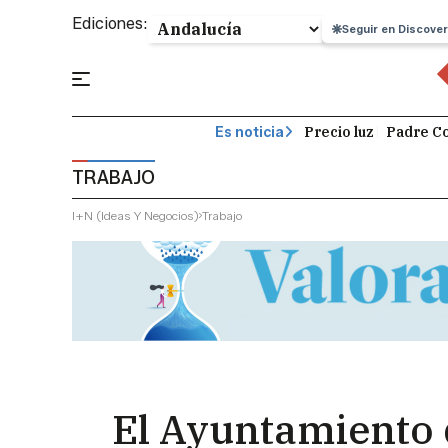
Ediciones:
Seguir en Discover
Precio luz
Padre Co
Es noticia
TRABAJO
I+n (ideas Y Negocios)
Trabajo
El Ayuntamiento d