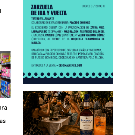
l
ara
as