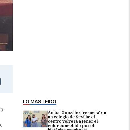
LO MÁS LEÍDO
ta
Aníbal González 'resucita' en
un colegio de Sevilla: el
centro volverá a tener el
.
color concebido por el
histórico arquitecto