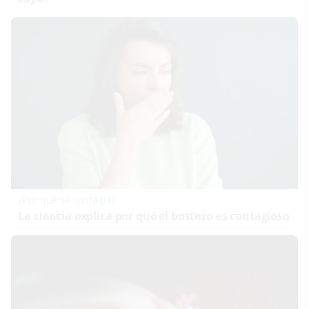
¿Por qué se contagia?
La ciencia explica por qué el bostezo es contagioso