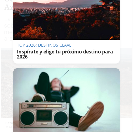
Aznalcóllar
La Justicia solicita información detallada
sobre la presencia de metales pesados y
metaloides como plomo, mercurio, níquel,
arsénico, cobre, cromo y zinc
TOP 2026: DESTINOS CLAVE
Inspírate y elige tu próximo destino para
2026
Estado actual de la corta de la mina de Aznalcóllar. -
MAURI BUHIGAS