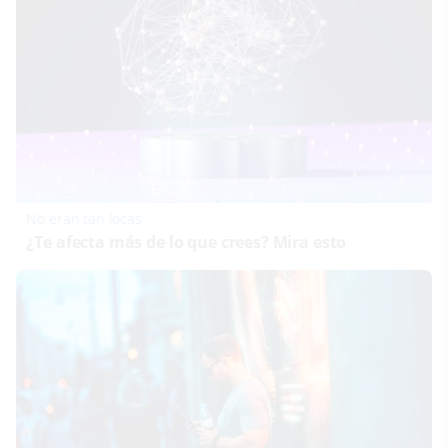
No eran tan locas
¿Te afecta más de lo que crees? Mira esto