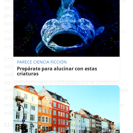
estuario del Guadalquivir, en un espacio protegido
de
la Red Natura 2000 situado en las
proximidades de Sevilla
. Ecologistas en Acción
sostiene que la Junta ha remitido hasta en tres
ocasiones un expediente incompleto, lo que, a su
juicio, ha retrasado durante más de un año la
presentación formal de la demanda.
Entre los documentos no aportados figura un
PARECE CIENCIA FICCIÓN
informe técnico
elaborado en 2023 por la
Prepárate para alucinar con estas
criaturas
consultora SITRA
, especializada en gestión de
aguas industriales y contratada por la Dirección
General de Recursos Hídricos. El estudio analizaba
el impacto del vertido sobre la masa de agua
receptora en distintos escenarios de caudal en el
estuario del Guadalquivir.
El informe presentado