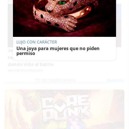
MARÍA CRISOL
LUJO CON CARÁCTER
Una joya para mujeres que no piden
Jerezana de cuna, trianera de adopción: el
permiso
reconocimiento a la bailaora que lleva 17 años
dando vida al barrio
MÍRIAM BOCANEGRA