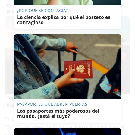
Un verdadero MMORPG de la vieja escuela ¡Cómo los de
¿POR QUÉ SE CONTAGIA?
antes, pero mejor!
La ciencia explica por qué el bostezo es
contagioso
Top 2026: destinos clave
PASAPORTES QUE ABREN PUERTAS
Inspírate y elige tu próximo destino para 2026
Los pasaportes más poderosos del
mundo, ¿está el tuyo?
Esa autorización incluye el vertido de más de
85.000 millones de litros de aguas industriales al