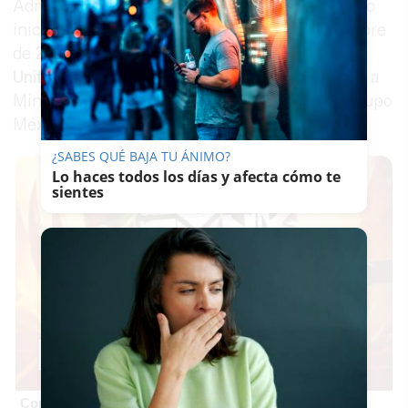
Administrativo, se enmarca en el procedimiento
iniciado por la organización ecologista en octubre
de 2024
contra la Autorización Ambiental
Unificada
concedida en julio de ese mismo año a
Minera Los Frailes, filial del grupo mexicano Grupo
México.
¿SABES QUÉ BAJA TU ÁNIMO?
Lo haces todos los días y afecta cómo te
sientes
Corepunk MMORPG