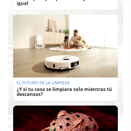
igual
Muere Carlos Telmo, histórico relaciones
públicas de Sevilla, de la Casa de Alba y rostro
de la Expo 92
MARÍA CRISOL
EL FUTURO DE LA LIMPIEZA
¿Y si tu casa se limpiara sola mientras tú
descansas?
El humo del incendio en Niebla cruza provincias:
así se ve el incendio desde Sevilla