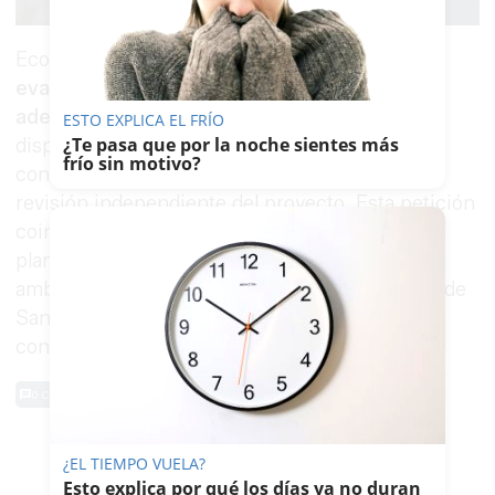
Ecologistas en Acción
considera que la
evaluación ambiental no incorpora
adecuadamente el conocimiento científico
ESTO EXPLICA EL FRÍO
¿Te pasa que por la noche sientes más
disponible sobre el comportamiento de estos
frío sin motivo?
contaminantes en el estuario y reclama una
revisión independiente del proyecto. Esta petición
coincide con una de las principales demandas
planteadas por varias organizaciones sociales y
ambientales, junto a la Cofradía de Pescadores de
Sanlúcar de Barrameda, en la movilización
convocada en defensa del Guadalquivir.
0 Comentarios
TE PUEDE INTERESAR
¿EL TIEMPO VUELA?
Esto explica por qué los días ya no duran