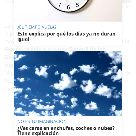
Presentación de la Vuelta Ciclista.
La provincia de Cádiz será protagonista en
¿EL TIEMPO VUELA?
Esto explica por qué los días ya no duran
la
primera etapa
que se disputará el día 18 de
igual
mayo,
con meta en la localidad de Zahara de la
Sierra, previo paso por Setenil de las
Bodegas, Torre Alháquime, Olvera y
Algodonales
. La etapa comenzará en la Cala de
Mijas (Málaga), contando con un recorrido total de
152,1 kilómetros e incluyendo dos puertos de
montaña de 3ª categoría y uno de 2ª categoría.
NO ES TU IMAGINACIÓN
¿Ves caras en enchufes, coches o nubes?
Tiene explicación