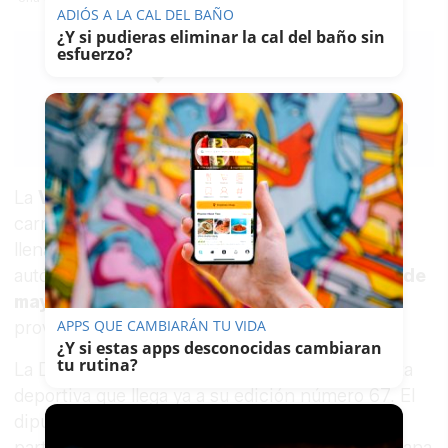
ADIÓS A LA CAL DEL BAÑO
¿Y si pudieras eliminar la cal del baño sin
esfuerzo?
LAVOZDELSUR.ES
12/05/2021
Actualizado: 12/05/2021 - 16:07
Guardar
0
Facebook
X
WhatsApp
Copy
Link
La
Vuelta Ciclista a Andalucía Ruta del Sol
,
carrera internacional UCI ProSeries, volverá a
llenar de color las carreteras de la comunidad
autónoma
entre los días 18 y 22 de este mes de
mayo
. Y de nuevo el pelotón pasará por la
APPS QUE CAMBIARÁN TU VIDA
provincia de Cádiz.
¿Y si estas apps desconocidas cambiaran
tu rutina?
La Diputación colabora un año más con esta cita
deportiva que llega ya a su edición número 67. El
diputado de Deportes,
Jaime Armario
, ha
participado en la presentación de la etapa gaditana