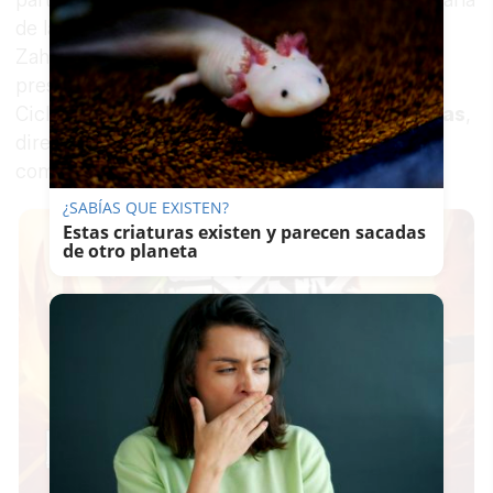
de la Vuelta. Le han acompañado el alcalde de
Zahara de la Sierra,
Santiago Galván
; el
presidente de la Federación Andaluza de
Ciclismo,
Manuel Rodríguez
; y
Joaquín Cuevas
,
director de la empresa organizadora de la
competición, Deporinter.
¿SABÍAS QUE EXISTEN?
Estas criaturas existen y parecen sacadas
de otro planeta