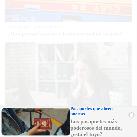
Costumbres que no creerás
¿Qué pensarías si esto fuera normal en tu país?
Pasaportes que abren
puertas
Los pasaportes más
Señales de agotamiento
poderosos del mundo,
¿Te sientes cansado sin razón? Estas señales lo
¿está el tuyo?
explican