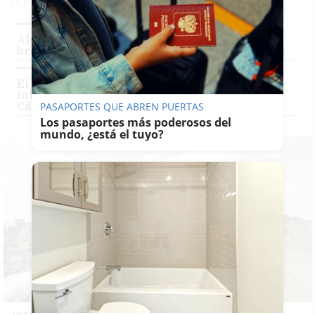
durante la primera etapa
Alcalá de los Gazules y Barbate pondrán el
broche a la Vuelta Ciclista a Andalucía de 2018
El Mito, la primera carrera ciclista
intercontinental del mundo para descubrir
Cádiz y Málaga
PASAPORTES QUE ABREN PUERTAS
Los pasaportes más poderosos del
mundo, ¿está el tuyo?
Una vuelta ciclista en una imagen de archivo.