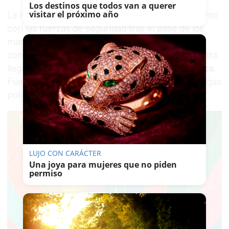
Los destinos que todos van a querer
visitar el próximo año
La movilización desembocó en un enfrentamiento
con las fuerzas de seguridad tras el paso de los
manifestantes por la avenida principal, donde
continuaron los incendios de contenedores, hasta
llegar a las inmediaciones de la sede de la
Femca
.
Fue en esa zona donde se intensificaron las cargas
policiales que culminaron con las detenciones.
LUJO CON CARÁCTER
Una joya para mujeres que no piden
permiso