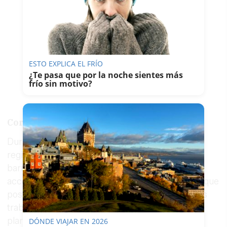
ESTO EXPLICA EL FRÍO
¿Te pasa que por la noche sientes más
frío sin motivo?
Cortes y barricadas
Durante las primeras horas de la jornada, se
registraron cortes de tráfico provocados por
barricadas de neumáticos encendidos en los
accesos a la ciudad desde ambos puentes. Aunque
posteriormente se restableció la circulación, los
trabajadores iniciaron una manifestación no
planificada que recorrió varias calles de
Cádiz
.
DÓNDE VIAJAR EN 2026