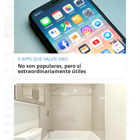
movilizaciones.
Noticia relacionada
9 APPS QUE VALEN ORO
El metal colapsa Cádiz con fuego desde
No son populares, pero sí
el primer día de su segunda huelga en
extraordinariamente útiles
cuatro años
Según ha informado la
Policía Nacional
, los
incidentes comenzaron en torno a las 9:45 de la
mañana en la Avenida Marconi de la capital
gaditana. En ese punto, varios grupos de
manifestantes lanzaron piedras y botellas contra
los agentes, además de prender fuego a