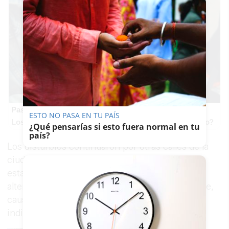
Pasaportes que abren puertas
ESTO NO PASA EN TU PAÍS
Los pasaportes más poderosos del mundo, ¿está el tuyo?
¿Qué pensarías si esto fuera normal en tu
país?
Los disturbios continuaron por otras calles de la
ciudad,
alcanzando la Avenida Ana de Viya
. En
esta zona, una piedra lanzada durante los
altercados impactó en la cabeza de un viandante,
causándole una herida profunda, según han
indicado fuentes policiales.