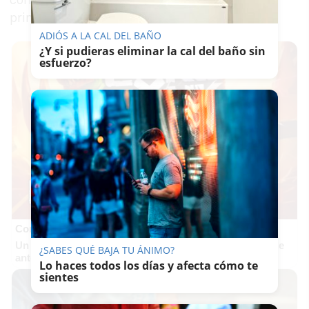
contenedores de basura, lo que motivó las
primeras cargas policiales.
ADIÓS A LA CAL DEL BAÑO
¿Y si pudieras eliminar la cal del baño sin
esfuerzo?
Corepunk MMORPG
Un verdadero MMORPG de la vieja escuela ¡Cómo los de
¿SABES QUÉ BAJA TU ÁNIMO?
antes, pero mejor!
Lo haces todos los días y afecta cómo te
sientes