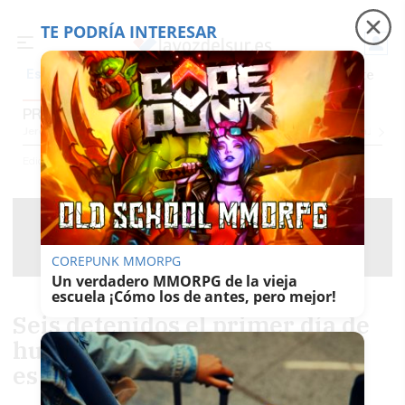
TE PODRÍA INTERESAR
Precio luz
Padre Coraje
Fábrica de botellas
Es noticia
PROVINCIA CÁDIZ
Jerez
Provincia Cádiz
Cádiz
Sevilla
Málaga
Huelva
Granada
Córdoba
Jaén
Se
Ediciones
Provincia Cádiz
COREPUNK MMORPG
Un verdadero MMORPG de la vieja
escuela ¡Cómo los de antes, pero mejor!
Seis detenidos el primer día de
huelga del metal en Cádiz: uno
es menor de edad