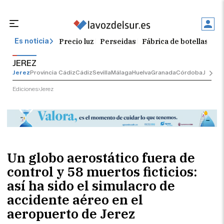
Precio luz
Perseidas
Fábrica de botellas
Tr
Es noticia
JEREZ
Jerez
Provincia Cádiz
Cádiz
Sevilla
Málaga
Huelva
Granada
Córdoba
Jaén
Se
Ediciones
Jerez
Un globo aerostático fuera de
control y 58 muertos ficticios:
así ha sido el simulacro de
accidente aéreo en el
aeropuerto de Jerez