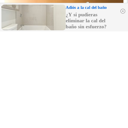
Adiós a la cal del baño
¿Y si pudieras
eliminar la cal del
baño sin esfuerzo?
¿Por qué ves caras?
¿Creías que era cosa tuya? La ciencia dice que no