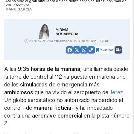
Así ha sido el gran simulacro de accidente aéreo en Jerez, con más de
200 efectivos. -
MANU GARCÍA
MÍRIAM
BOCANEGRA
23/06/2026
Actualizado: 23/06/2026 - 17:40
Guardar
0
Facebook
X
WhatsApp
Copy
Link
A las
9:35 horas de la mañana
, una llamada desde
la torre de control al 112 ha puesto en marcha uno
de los
simulacros de emergencia más
ambiciosos
que ha vivido el aeropuerto de
Jerez
.
Un globo aerostático no autorizado ha perdido el
control –de
manera ficticia
– y ha impactado
contra una
aeronave comercial
en la pista número
2.