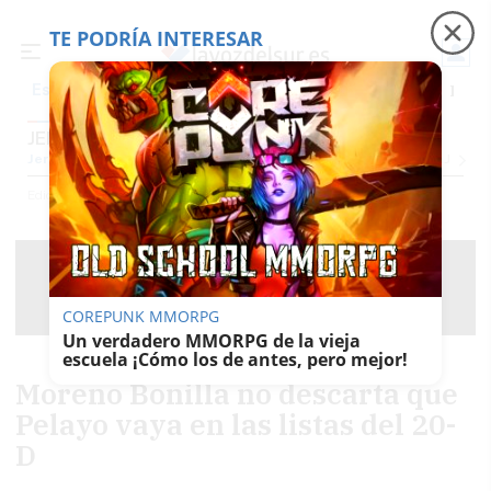
TE PODRÍA INTERESAR
Precio luz
Ceuta
Carreras de caballos
Peque
Es noticia
JEREZ
Jerez
Provincia Cádiz
Cádiz
Sevilla
Málaga
Huelva
Granada
Córdoba
Jaén
Se
Ediciones
Jerez
COREPUNK MMORPG
Un verdadero MMORPG de la vieja
escuela ¡Cómo los de antes, pero mejor!
Moreno Bonilla no descarta que
Pelayo vaya en las listas del 20-
D