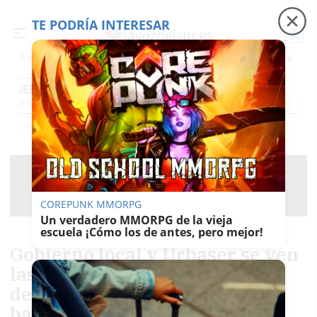
TE PODRÍA INTERESAR
Precio luz
Padre Coraje
Fábrica de botellas
Es noticia
JEREZ
Jerez
Provincia Cádiz
Cádiz
Sevilla
Málaga
Huelva
Granada
Córdoba
Jaén
Se
Ediciones
Jerez
COREPUNK MMORPG
Un verdadero MMORPG de la vieja
escuela ¡Cómo los de antes, pero mejor!
Gobierno local y Urbaser se ven
las caras para tratar de
desbloquear otra huelga en la
basura