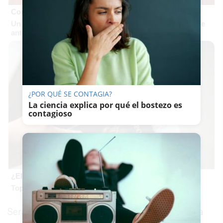
Corepunk MMORPG
Un verdadero MMORPG de la vieja escuela ¡Cómo los de
antes, pero mejor!
¿POR QUÉ SE CONTAGIA?
La ciencia explica por qué el bostezo es
contagioso
¿El tuyo está en la lista?
Top pasaportes que te dejan viajar sin visado
Será en esta ocasión, en cambio, cuando pueda