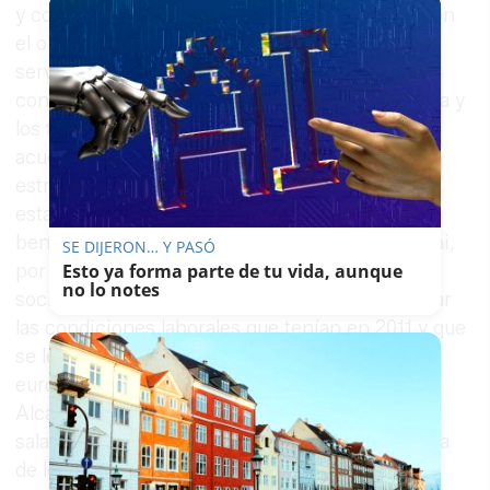
y comité se sienten a dirimir sus diferencias con
el objetivo de evitar una nueva huelga en el
servicio tras los salvajes paros de 21 días
consecutivos de finales de 2012. “Es la empresa y
los trabajadores los que tienen que llegar a un
acuerdo ya que se trata de un conflicto
estrictamente laboral, aunque el Ayuntamiento
estará pendiente de evitar un conflicto que no
beneficia a nadie, ni empresa, ni trabajadores ni,
SE DIJERON… Y PASÓ
Esto ya forma parte de tu vida, aunque
por supuesto, ciudadanos", opina el ejecutivo
no lo notes
socialista. Los trabajadores pretenden recuperar
las condiciones laborales que tenían en 2011 y que
se les compense el recorte de 4,5 millones de
euros que sufrió el servicio con el PP en la
Alcaldía, lo que repercutió en una reducción
salarial del 10% para los trabajadores, una bajada
de los pluses y un 20% menos de presupuesto