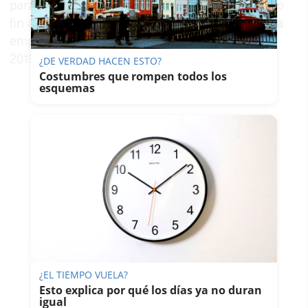
para el servicio. En el acuerdo de 2012, que puso
fin a las movilizaciones, quedaba recogido que la
empresa no acometería ningún ERE antes de
2019, cuando expira la concesión.
¿DE VERDAD HACEN ESTO?
Costumbres que rompen todos los
esquemas
¿EL TIEMPO VUELA?
Esto explica por qué los días ya no duran
igual