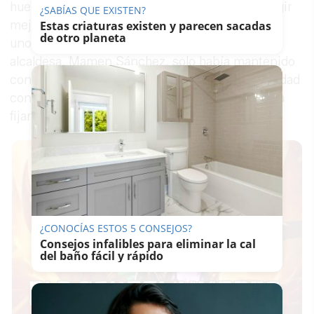
huelga indefinida partir del 3 de enero para exigir
¿SABÍAS QUE EXISTEN?
mejoras salariales y sociales para la plantilla, de
Estas criaturas existen y parecen sacadas
de otro planeta
unos 400 empleados, el equipo que preside la
alcaldesa, Mamen Sánchez, solo había mantenido
contactos con la gerencia del servicio en la ciudad
con motivo precisamente de las reuniones para
fijar los servicios mínimos.
¿CONOCÍAS ESTOS 5 CONSEJOS?
Consejos infalibles para eliminar la cal
del baño fácil y rápido