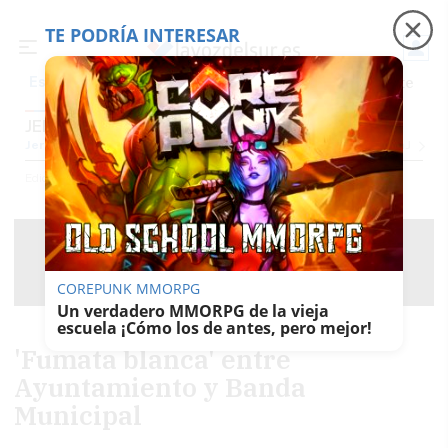
TE PODRÍA INTERESAR
Precio luz
Padre Coraje
Fábrica de botellas
Es noticia
JEREZ
Jerez
Provincia Cádiz
Cádiz
Sevilla
Málaga
Huelva
Granada
Córdoba
Jaén
Se
Ediciones
Jerez
COREPUNK MMORPG
Un verdadero MMORPG de la vieja
escuela ¡Cómo los de antes, pero mejor!
'Fumata blanca' entre
Ayuntamiento y Banda
Municipal