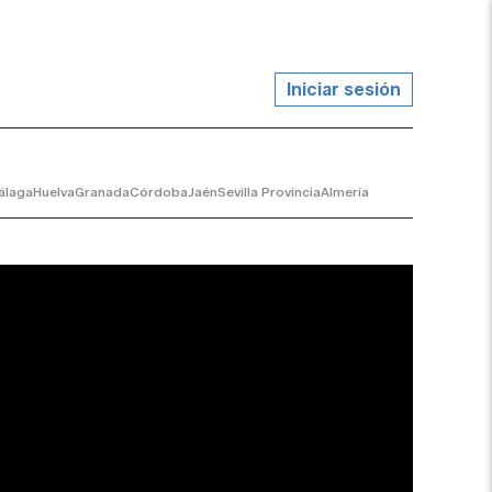
Iniciar sesión
álaga
Huelva
Granada
Córdoba
Jaén
Sevilla Provincia
Almería