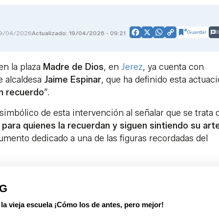
Guardar
0
9/04/2026
Actualizado: 19/04/2026 - 09:21
Facebook
X
WhatsApp
Copy
Link
en la plaza
Madre de Dios
, en
Jerez
, ya cuenta con
de alcaldesa
Jaime Espinar
, que ha definido esta actuac
n recuerdo
”.
simbólico de esta intervención al señalar que se trata 
o para quienes la recuerdan y siguen sintiendo su art
umento dedicado a una de las figuras recordadas del
PG
 vieja escuela ¡Cómo los de antes, pero mejor!