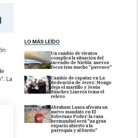
LO MÁS LEÍDO
ión
Un cambio de vientos
complica la situación del
incendio de Niebla: nuevos
focos tras mucho "paveseo"
de
Cambio de capataz en La
e
”. La
Redención de Jerez: Monge
deja el martillo y Jesús
Sánchez Lineros toma el
relevo
Abraham Lanza afronta un
nuevo mandato en El
Soberano Poder: la casa
hermandad será "un gran
espacio abierto a la
parroquia y al barrio"