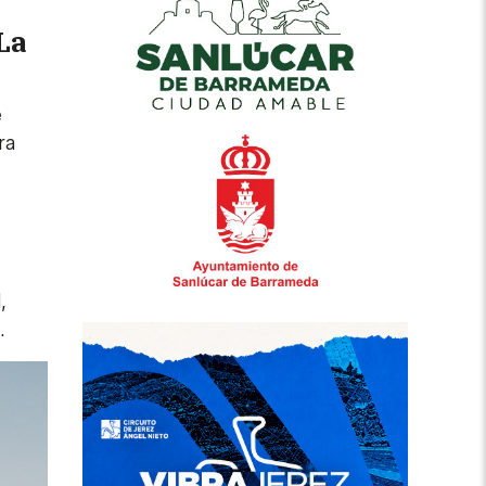
La
e
ra
,
.