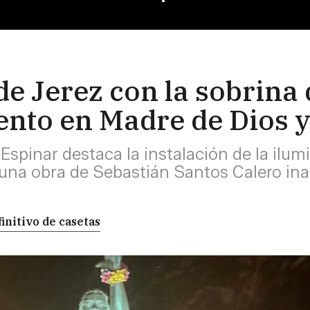
de Jerez con la sobrina
nto en Madre de Dios y
e Espinar destaca la instalación de la i
, una obra de Sebastián Santos Calero in
finitivo de casetas