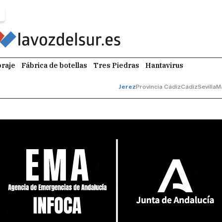
raje
Fábrica de botellas
Tres Piedras
Hantavirus
Jerez
Provincia Cádiz
Cádiz
Sevilla
M