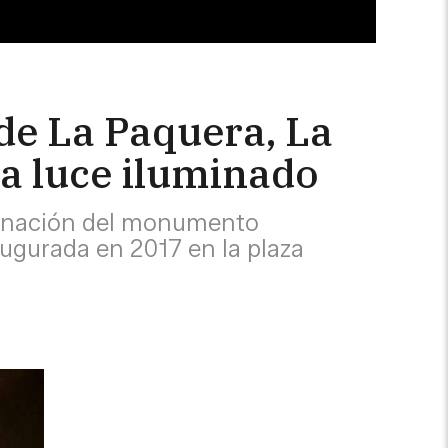
 de La Paquera, La
a luce iluminado
luminación del monumento
augurada en 2017 en la plaza