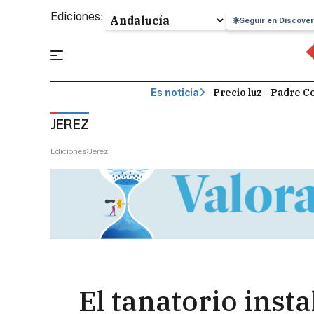
Ediciones:
Seguir en Discover
Precio luz
Padre Co
Es noticia
JEREZ
Ediciones
Jerez
El tanatorio insta