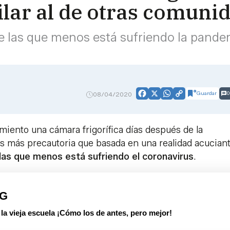
ilar al de otras comuni
de las que menos está sufriendo la pande
Guardar
0
08/04/2020
Facebook
X
WhatsApp
Copy
Link
amiento una cámara frigorífica días después de la
es más precautoria que basada en una realidad acuciant
las que menos está sufriendo el coronavirus
.
PG
 vieja escuela ¡Cómo los de antes, pero mejor!