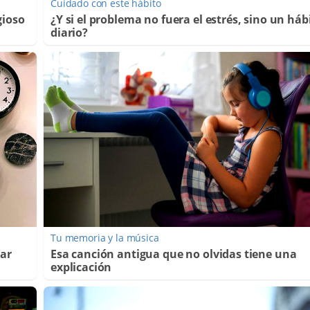
Cuidado con este hábito
gioso
¿Y si el problema no fuera el estrés, sino un háb
diario?
Tu memoria y la música
lar
Esa canción antigua que no olvidas tiene una
explicación