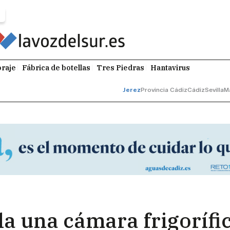
raje
Fábrica de botellas
Tres Piedras
Hantavirus
Jerez
Provincia Cádiz
Cádiz
Sevilla
M
la una cámara frigorífic