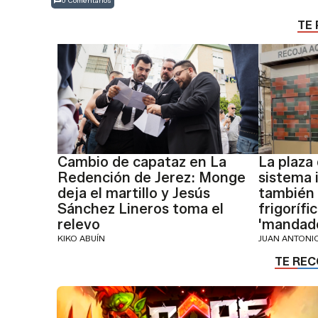
0 Comentarios
TE 
Cambio de capataz en La
La plaza
Redención de Jerez: Monge
sistema i
deja el martillo y Jesús
también 
Sánchez Lineros toma el
frigoríf
relevo
'mandad
KIKO ABUÍN
JUAN ANTON