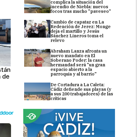
complica la situación del
incendio de Niebla: nuevos
focos tras mucho "paveseo"
Cambio de capataz en La
Redención de Jerez: Monge
deja el martillo y Jesús
Sánchez Lineros toma el
relevo
Abraham Lanza afronta un
nuevo mandato en El
Soberano Poder: la casa
hermandad será "un gran
stán
espacio abierto a la
parroquia y al barrio"
a de
De Cortadura a La Caleta:
Cádiz defiende sus playas (y
a sus 200 trabajadores) de las
críticas