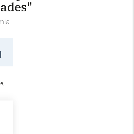
dades"
mia
e,