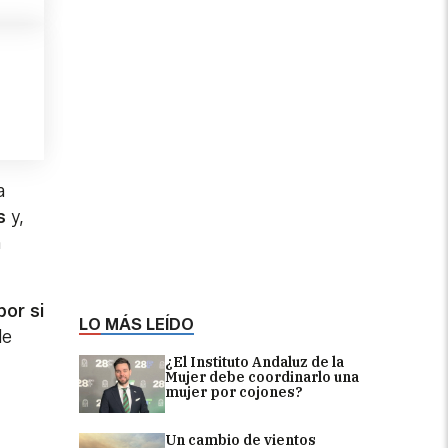
a
s
y,
n
por si
LO MÁS LEÍDO
de
¿El Instituto Andaluz de la
Mujer debe coordinarlo una
mujer por cojones?
Un cambio de vientos