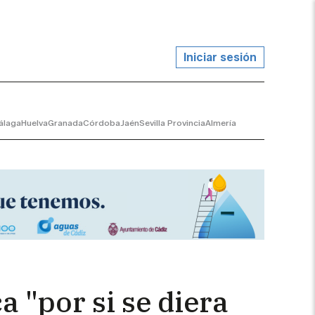
Iniciar sesión
álaga
Huelva
Granada
Córdoba
Jaén
Sevilla Provincia
Almería
a "por si se diera