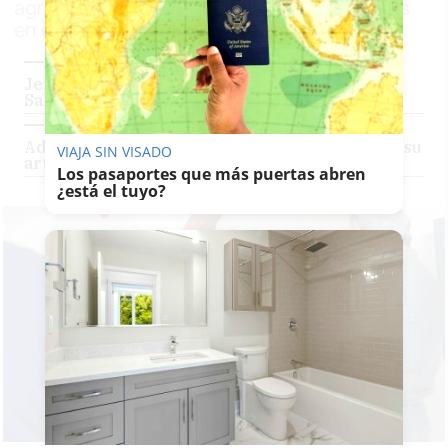
agradecen las muestras de afecto recibidas
en estos días
Jerez da el último adiós al guitarrista Miguel
Salado
Adiós a Miguel Salado: el guitarrista que puso su
VIAJA SIN VISADO
arte al servicio del cante flamenco
Los pasaportes que más puertas abren
¿está el tuyo?