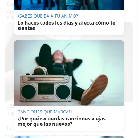
Corepunk MMORPG
Un verdadero MMORPG de la vieja escuela ¡Cómo los de
¿SABES QUÉ BAJA TU ÁNIMO?
antes, pero mejor!
Lo haces todos los días y afecta cómo te
sientes
¿El tuyo está en la lista?
CANCIONES QUE MARCAN
Top pasaportes que te dejan viajar sin visado
¿Por qué recuerdas canciones viejas
mejor que las nuevas?
“La familia de Miguel Salado quiere expresar su
más profundo agradecimiento por las