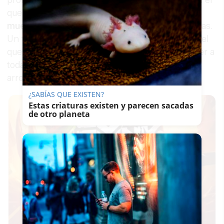
que ha querido agradecer las
incontables
muestras de afecto
recibidas durante estos días.
Un texto íntimo, cargado de espiritualidad, con el
que sus seres queridos han tratado de responder a
todas las personas que se han acercado para
arroparlos.
¿SABÍAS QUE EXISTEN?
Estas criaturas existen y parecen sacadas
de otro planeta