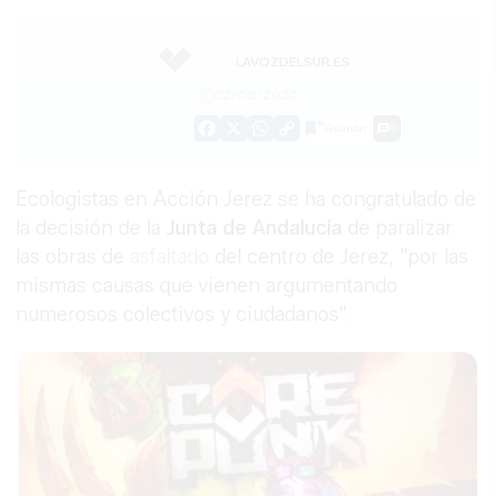
LAVOZDELSUR.ES
02/05/2020
Guardar
0
Facebook
X
WhatsApp
Copy
Link
Ecologistas en Acción Jerez se ha congratulado de
la decisión de la
Junta de Andalucía
de paralizar
las obras de
asfaltado
del centro de Jerez, "por las
mismas causas que vienen argumentando
numerosos colectivos y ciudadanos".