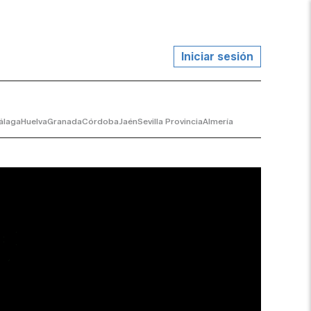
Iniciar sesión
álaga
Huelva
Granada
Córdoba
Jaén
Sevilla Provincia
Almería