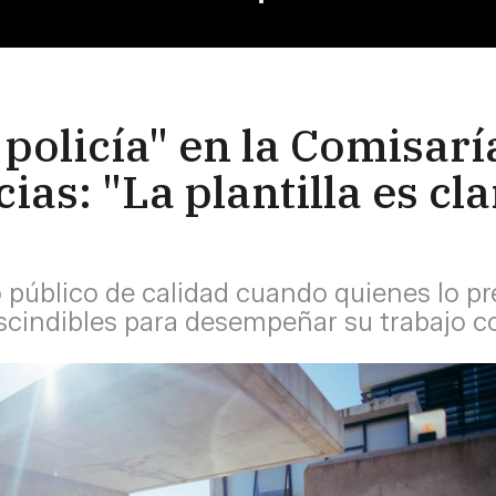
 policía" en la Comisarí
ias: "La plantilla es c
o público de calidad cuando quienes lo p
scindibles para desempeñar su trabajo c