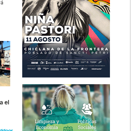
rá
a el