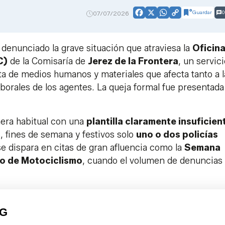
Guardar
0
07/07/2026
Facebook
X
WhatsApp
Copy
Link
denunciado la grave situación que atraviesa la
Oficin
C)
de la Comisaría de
Jerez de la Frontera
, un servic
lta de medios humanos y materiales que afecta tanto a l
orales de los agentes. La queja formal fue presentada
era habitual con una
plantilla claramente insuficien
, fines de semana y festivos solo
uno o dos policías
se dispara en citas de gran afluencia como la
Semana
mio de Motociclismo
, cuando el volumen de denuncias
PG