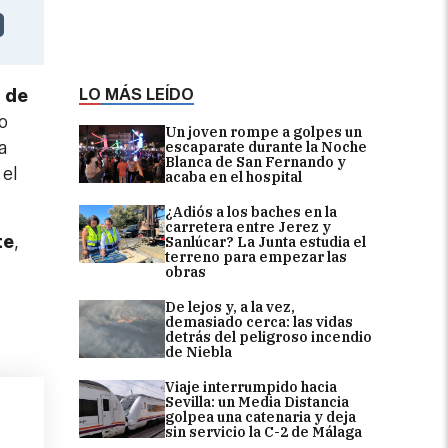
LO MÁS LEÍDO
a de
io
Un joven rompe a golpes un
a
escaparate durante la Noche
Blanca de San Fernando y
 el
acaba en el hospital
¿Adiós a los baches en la
carretera entre Jerez y
te
,
Sanlúcar? La Junta estudia el
terreno para empezar las
obras
De lejos y, a la vez,
demasiado cerca: las vidas
detrás del peligroso incendio
de Niebla
Viaje interrumpido hacia
Sevilla: un Media Distancia
golpea una catenaria y deja
sin servicio la C-2 de Málaga