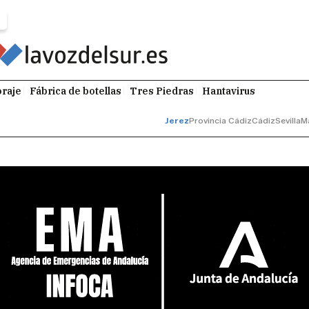
raje
Fábrica de botellas
Tres Piedras
Hantavirus
Jerez
Provincia Cádiz
Cádiz
Sevilla
M