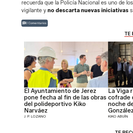
recuerda que la Policía Nacional es uno de los
vigilante y
no descarta nuevas iniciativas
s
0 Comentarios
TE 
El Ayuntamiento de Jerez
La Viga 
pone fecha al fin de las obras
cofrade 
del polideportivo Kiko
noche d
Narváez
Gonzále
J. P. LOZANO
KIKO ABUÍN