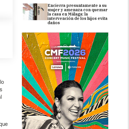
Encierra presuntamente a su
mujer y amenaza con quemar
la casa en Málaga: la
intervención de los hijos evita
daños
lo
as
l
 que