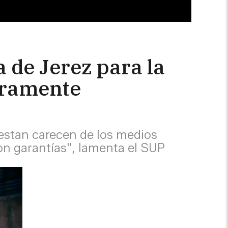
a de Jerez para la
laramente
restan carecen de los medios
on garantías", lamenta el SUP