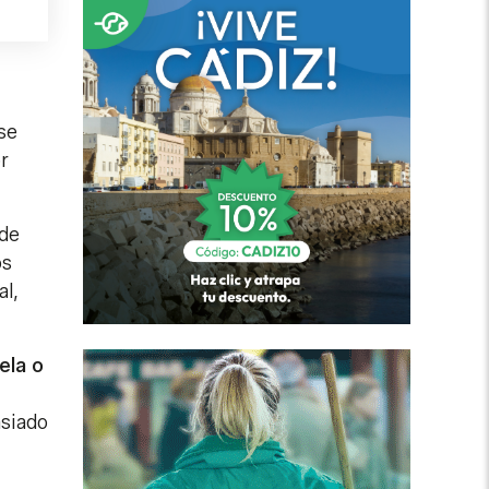
se
r
 de
os
al,
ela o
asiado