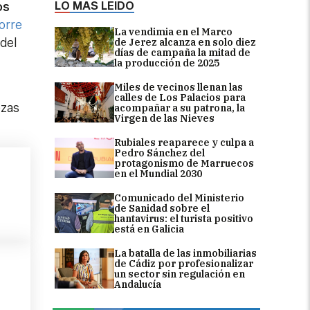
LO MÁS LEÍDO
os
orre
La vendimia en el Marco
 del
de Jerez alcanza en solo diez
días de campaña la mitad de
la producción de 2025
Miles de vecinos llenan las
calles de Los Palacios para
ezas
acompañar a su patrona, la
Virgen de las Nieves
Rubiales reaparece y culpa a
Pedro Sánchez del
protagonismo de Marruecos
en el Mundial 2030
Comunicado del Ministerio
de Sanidad sobre el
hantavirus: el turista positivo
está en Galicia
La batalla de las inmobiliarias
de Cádiz por profesionalizar
un sector sin regulación en
Andalucía