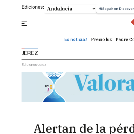
Ediciones:
Seguir en Discover
Precio luz
Padre Co
Es noticia
JEREZ
Ediciones
Jerez
Alertan de la pérd