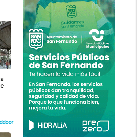
ra
de