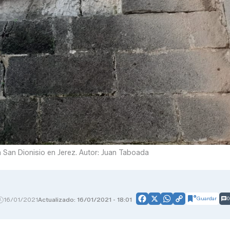
a San Dionisio en Jerez. Autor: Juan Taboada
Guardar
0
16/01/2021
Actualizado: 16/01/2021 - 18:01
Facebook
X
WhatsApp
Copy
Link