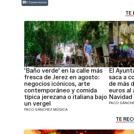
0 Comentarios
TE 
'Baño verde' en la calle más
El Ayunt
fresca de Jerez en agosto:
saca a c
negocios icónicos, arte
de más d
contemporáneo y comida
euros al
típica jerezana o italiana bajo
Navidad
un vergel
PACO SÁNCH
PACO SÁNCHEZ MÚGICA