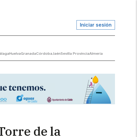
Iniciar sesión
álaga
Huelva
Granada
Córdoba
Jaén
Sevilla Provincia
Almería
Torre de la