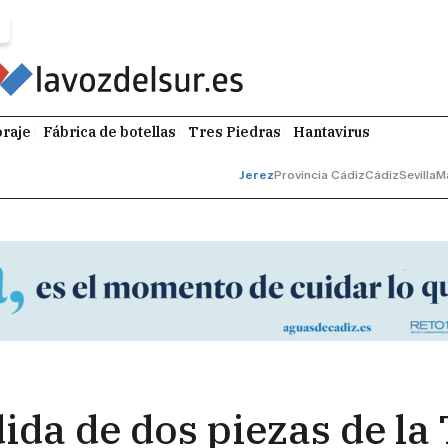
raje
Fábrica de botellas
Tres Piedras
Hantavirus
Jerez
Provincia Cádiz
Cádiz
Sevilla
M
ida de dos piezas de la 