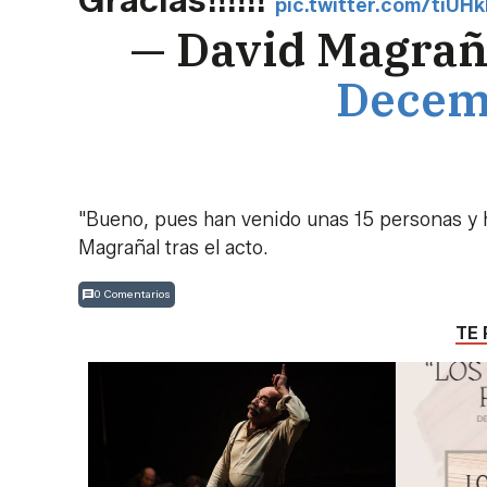
pic.twitter.com/tiUHk
— David Magrañ
Decemb
"Bueno, pues han venido unas 15 personas y 
Magrañal tras el acto.
0 Comentarios
TE 