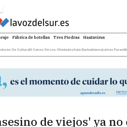
raje
Fábrica de botellas
Tres Piedras
Hantavirus
dores De Cultura
El Censo De Los Olvidados
Sala Barbablanca
Letras Puras
M
 asesino de viejos' ya no