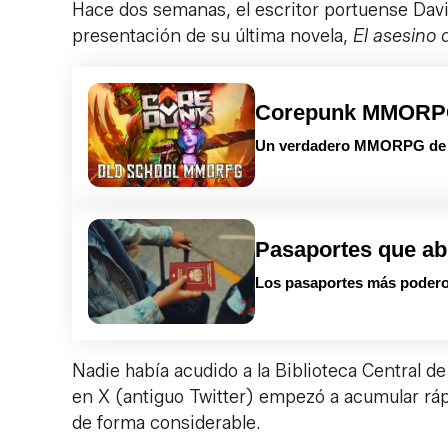
Hace dos semanas, el escritor portuense Dav
presentación de su última novela,
El asesino 
Corepunk MMOR
Un verdadero MMORPG de la
Pasaportes que ab
Los pasaportes más podero
Nadie había acudido a la Biblioteca Central de
en X (antiguo Twitter) empezó a acumular rá
de forma considerable.