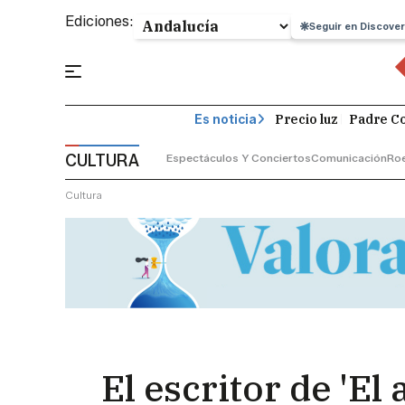
Ediciones:
Seguir en Discover
Precio luz
Padre Co
Es noticia
CULTURA
Espectáculos Y Conciertos
Comunicación
Roe
Cultura
El escritor de 'El