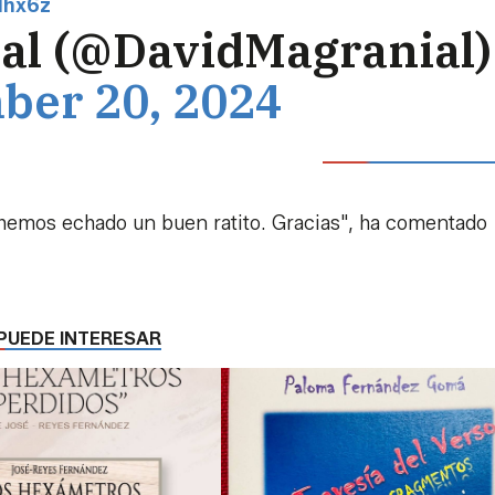
Ihx6z
al (@DavidMagranial)
er 20, 2024
hemos echado un buen ratito. Gracias", ha comentado
PUEDE INTERESAR