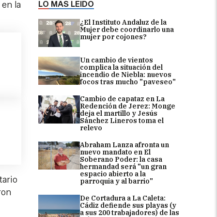
LO MÁS LEÍDO
en la
¿El Instituto Andaluz de la
Mujer debe coordinarlo una
mujer por cojones?
Un cambio de vientos
complica la situación del
incendio de Niebla: nuevos
focos tras mucho "paveseo"
Cambio de capataz en La
Redención de Jerez: Monge
deja el martillo y Jesús
Sánchez Lineros toma el
relevo
Abraham Lanza afronta un
nuevo mandato en El
Soberano Poder: la casa
hermandad será "un gran
espacio abierto a la
tario
parroquia y al barrio"
ron
De Cortadura a La Caleta:
Cádiz defiende sus playas (y
a sus 200 trabajadores) de las