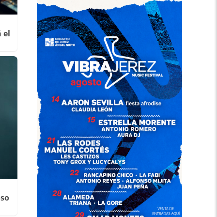
 el
oso