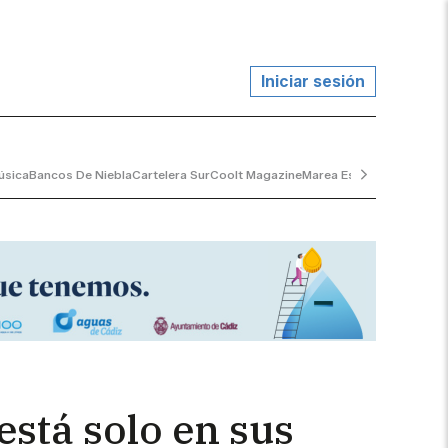
Iniciar sesión
úsica
Bancos De Niebla
Cartelera Sur
Coolt Magazine
Marea Escorada
Sala Tra
 está solo en sus