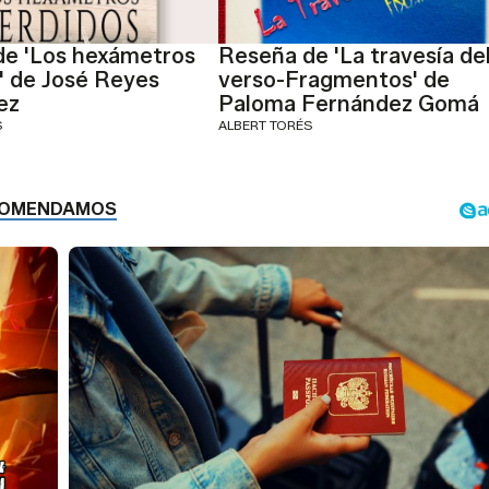
de 'Los hexámetros
Reseña de 'La travesía de
' de José Reyes
verso-Fragmentos' de
ez
Paloma Fernández Gomá
S
ALBERT TORÉS