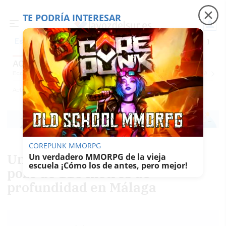
TE PODRÍA INTERESAR
Precio luz
Ceuta
Carreras de caballos
Peque
Es noticia
ACTUALIDAD
Economía
Sociedad
Internacional
Política
Ecología
Educación
Salud
Anuncio
Actualidad
COREPUNK MMORPG
Un niño de dos años cae a un
Un verdadero MMORPG de la vieja
escuela ¡Cómo los de antes, pero mejor!
pozo de 110 metros de
profundidad en Málaga