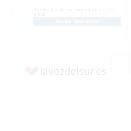
Recibe las últimas novedades en tu
email
Recibir newsletter
Apoya una Andalucía con Voz propia; Protege el
periodismo hecho por periodistas
Hazte socio
SÍGUENOS EN REDES