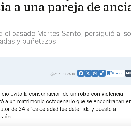
ia a una pareja de anci
dad el pasado Martes Santo, persiguió al 
atadas y puñetazos
Guardar
0
24/04/2019
Facebook
X
WhatsApp
Copy
Link
vicio evitó la consumación de un
robo con violencia
tó a un matrimonio octogenario que se encontraban en
 autor de 34 años de edad fue detenido y puesto a
isión
.