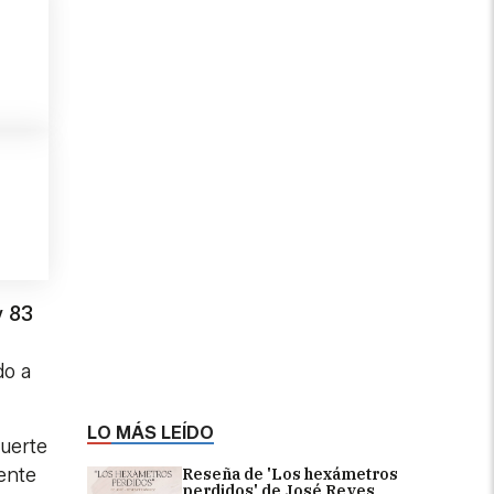
y 83
do a
LO MÁS LEÍDO
fuerte
mente
Reseña de 'Los hexámetros
perdidos' de José Reyes