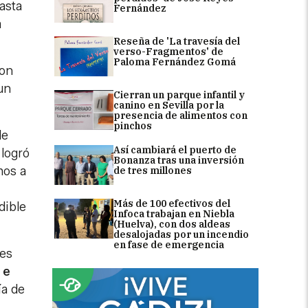
hasta
Fernández
a
Reseña de 'La travesía del
verso-Fragmentos' de
Paloma Fernández Gomá
on
un
Cierran un parque infantil y
canino en Sevilla por la
presencia de alimentos con
pinchos
le
Así cambiará el puerto de
 logró
Bonanza tras una inversión
hos a
de tres millones
Más de 100 efectivos del
dible
Infoca trabajan en Niebla
(Huelva), con dos aldeas
desalojadas por un incendio
en fase de emergencia
tes
 e
ía de