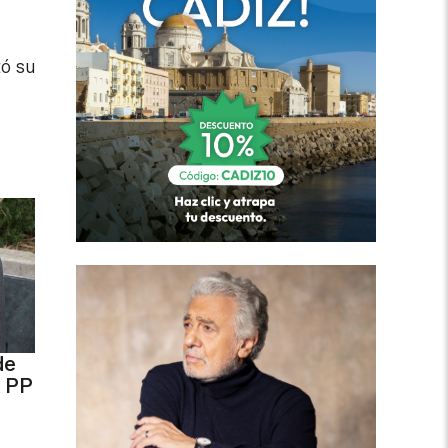
tó su
de
e PP