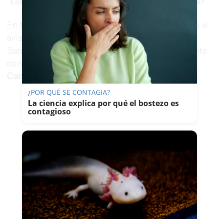
Los pasaportes más poderosos del mundo, ¿está el tuyo?
En torno a las 13,10 horas, el teléfono 112 recibió el
aviso de la Empresa Pública de Emergencias
Sanitarias (EPES) que informaba de un accidente
con un remolque en una finca ubicada en el
Camino de Mohedano.
¿POR QUÉ SE CONTAGIA?
La ciencia explica por qué el bostezo es
contagioso