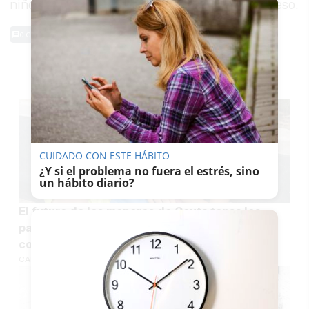
niño de ocho años como consecuencia del suceso.
0 Comentarios
TE PUEDE INTERESAR
CUIDADO CON ESTE HÁBITO
¿Y si el problema no fuera el estrés, sino
un hábito diario?
El futuro de los menores de Ceuta tensa los
pactos de PP y Vox en Andalucía y otras
comunidades autónomas
CARLOS PIEDRAS