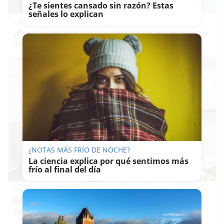
¿Te sientes cansado sin razón? Estas
señales lo explican
Canciones que marcan
¿Por qué recuerdas canciones viejas mejor que las
nuevas?
¿NOTAS MÁS FRÍO DE NOCHE?
La ciencia explica por qué sentimos más
frío al final del día
El truco contra la cal
Di adiós a la cal del baño con estos sencillos
consejos