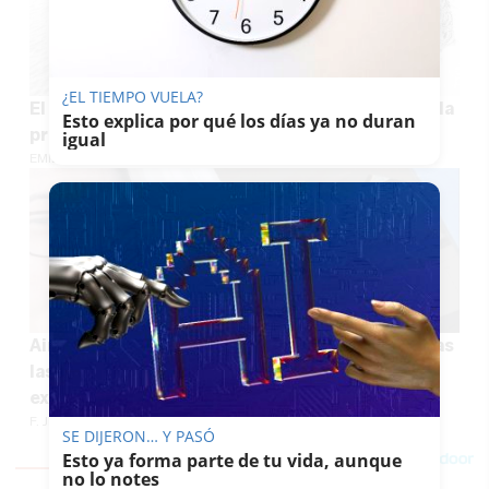
¿EL TIEMPO VUELA?
El Supremo pone fin al conflicto judicial sobre la
Esto explica por qué los días ya no duran
propiedad del grupo Triana
igual
EMILIO CABRERA
Ainhoa Caballero vuelve a pedir la eutanasia tras
las secuelas de una brutal agresión de su
expareja
F. JIMÉNEZ
SE DIJERON… Y PASÓ
Esto ya forma parte de tu vida, aunque
no lo notes