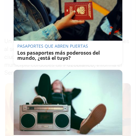
LAVOZDELSUR.ES
17/04/2019
Guardar
0
Facebook
X
WhatsApp
Copy
Link
Un
niño de ocho años ha fallecido
este miércoles
PASAPORTES QUE ABREN PUERTAS
al ser
arrollado por un remolque
, según un
Los pasaportes más poderosos del
ciudadano que llamó al 112, en una finca del
mundo, ¿está el tuyo?
municipio cordobés de
Pozoblanco, i
nforma el
Servicio de Emergencias 112 Andalucía.