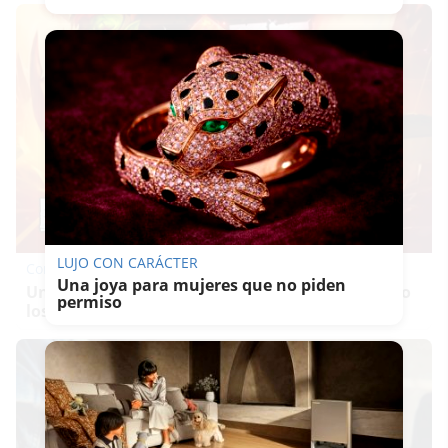
LUJO CON CARÁCTER
Corepunk MMORPG
Una joya para mujeres que no piden
Un verdadero MMORPG de la vieja escuela ¡Cómo
permiso
los de antes, pero mejor!