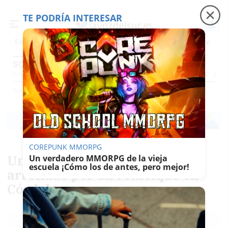
TE PODRÍA INTERESAR
Precio luz
Padre Coraje
Fábrica de botellas
Es noticia
SOCIEDAD
Economía
Sociedad
Internacional
Política
Ecología
Educación
Salud
Anuncio
Actualidad
Sociedad
COREPUNK MMORPG
Un niño de ocho años fallece
Un verdadero MMORPG de la vieja
escuela ¡Cómo los de antes, pero mejor!
arrollado por un remolque en
Córdoba