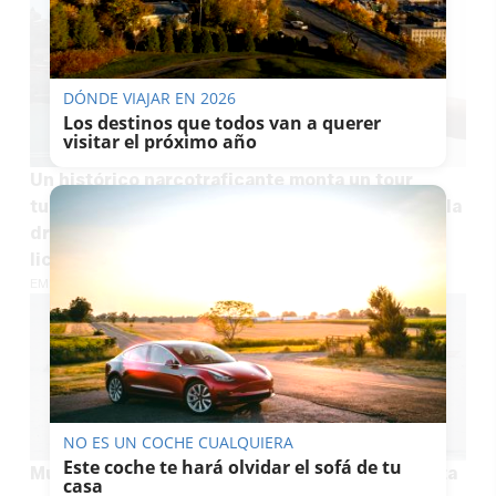
DÓNDE VIAJAR EN 2026
Los destinos que todos van a querer
visitar el próximo año
Un histórico narcotraficante monta un tour
turístico en barco por la ruta que utilizaba con la
droga y se topa con la burocracia: no tiene
licencia
EMILIO CABRERA
NO ES UN COCHE CUALQUIERA
Este coche te hará olvidar el sofá de tu
Muere un migrante tras intentar entrar en Ceuta
casa