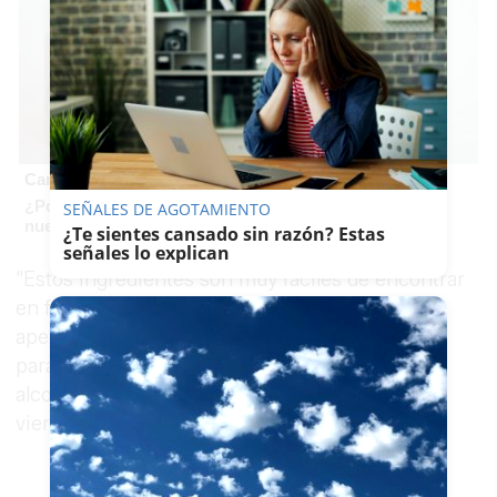
Canciones que marcan
¿Por qué recuerdas canciones viejas mejor que las
SEÑALES DE AGOTAMIENTO
nuevas?
¿Te sientes cansado sin razón? Estas
señales lo explican
"Estos ingredientes son muy fáciles de encontrar
en farmacias", explica Benjumeda, quien en
apenas dos minutos explica los pasos a seguir
para poder fabricar
gel hidroalcohólico
con
alcohol, glicerina líquida y un poco de agua, que
vierte en un bote dispensador de 250 mililitros.