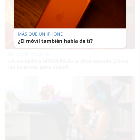
MÁS QUE UN IPHONE
¿El móvil también habla de ti?
Corepunk MMORPG
Un verdadero MMORPG de la vieja escuela ¡Cómo
los de antes, pero mejor!