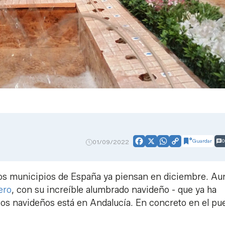
Guardar
0
01/09/2022
Facebook
X
WhatsApp
Copy
Link
nos municipios de España ya piensan en diciembre. A
ero
, con su increíble alumbrado navideño - que ya ha
cos navideños está en Andalucía. En concreto en el pu