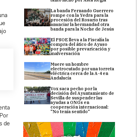
La banda Fernando Guerrero
una
rompe con la Yedra para la
procesión del Rosario tras
que
anunciar la hermandad otra
banda para la Noche de Jesús
ajo
El PSOE lleva a la Fiscalía la
compra del ático de Ayuso
por posible prevaricación y
malversación
Muere un hombre
electrocutado por una torreta
eléctrica cerca de la A-4 en
Andalucía
Vox saca pecho por la
decisión del Ayuntamiento de
Sevilla de suspender las
ayudas a ONGs en
cooperación internacional:
enta
"No tenía sentido"
 Por
s de