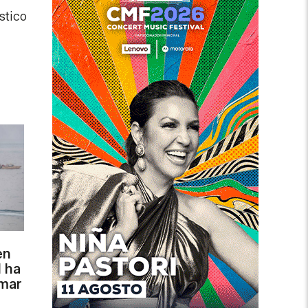
stico
en
l ha
 mar