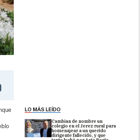
LO MÁS LEÍDO
unque
Cambian de nombre un
eblo
colegio en el Jerez rural para
homenajear a un querido
dirigente fallecido, y que
tanto luchó por Asta Regia