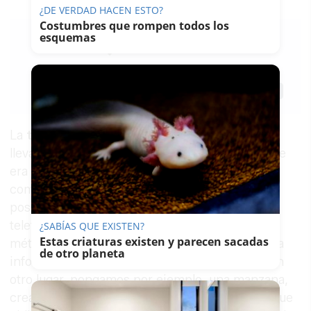
¿DE VERDAD HACEN ESTO?
Costumbres que rompen todos los
esquemas
LAVOZDELSUR.ES
11/01/2021
Actualizado: 11/01/2021 - 18:49
Guardar
0
Facebook
X
WhatsApp
Copy
Link
La
teletransportación
cuántica llega al fin,
llevando a la práctica algo que la teoría decía que
era posible, abriendo nuevos caminos para las
comunicaciones y el primer paso, de una
posibiidad a muy, muy largo plazo, parece, del
teletransporte de objetos a lugares remotos. El
¿SABÍAS QUE EXISTEN?
Estas criaturas existen y parecen sacadas
método, a grandes rasgos, implica enviar toda la
de otro planeta
información sobre un objeto y recomponerla en
otro lugar, pongamos por ejemplo, una manzana,
creando más que un transporte, un duplicado que