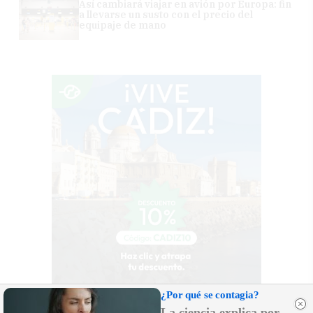
Así cambiará viajar en avión por Europa: fin
a llevarse un susto con el precio del
equipaje de mano
¿Por qué se contagia?
La ciencia explica por