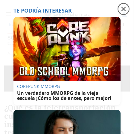
TE PODRÍA INTERESAR
Precio luz
Ceuta
Carreras de caballos
Peque
Es noticia
SOCIEDAD
Economía
Sociedad
Internacional
Política
Ecología
Educación
Salud
Anuncio
Actualidad
Sociedad
COREPUNK MMORPG
Un verdadero MMORPG de la vieja
escuela ¡Cómo los de antes, pero mejor!
¿Qué es la teletransportación
cuántica? Un internet
instantáneo o la posibilidad de
trasladar objetos por el espacio