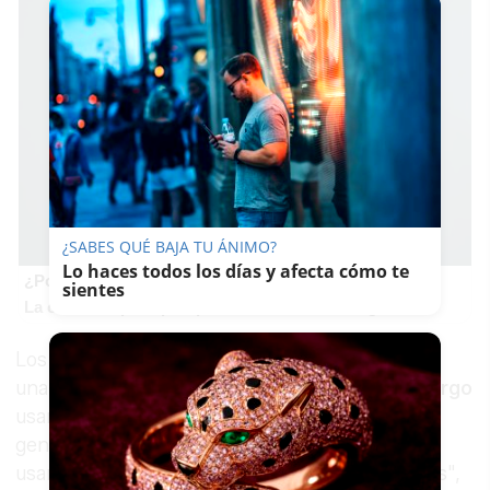
¿SABES QUÉ BAJA TU ÁNIMO?
Lo haces todos los días y afecta cómo te
¿Por qué se contagia?
sientes
La ciencia explica por qué el bostezo es contagioso
Los qubits fueron teletransportados a través de
una red de
fibra óptica de 44 kilómetros de largo
usando detectores de fotón único de última
generación, así como equipos listos para
usar. "Estamos encantados con estos resultados",