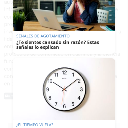
autónomo
, son compatibles tanto con la
infraestructura de telecomunicaciones existente
como con los dispositivos de almacenamiento y
procesamiento cuántico emergentes. Los
investigadores los están utilizando para mejorar la
SEÑALES DE AGOTAMIENTO
fidelidad y la tasa de distribución de
¿Te sientes cansado sin razón? Estas
entrelazamiento, con énfasis en los complejos
señales lo explican
protocolos de comunicación cuántica y la ciencia
fundamental. "Con esta demostración estamos
comenzando a sentar las bases para la
construcción de una red cuántica metropolitana
en el área de Chicago", dijo Spentzouris.
0 Comentarios
TE PUEDE INTERESAR
¿EL TIEMPO VUELA?