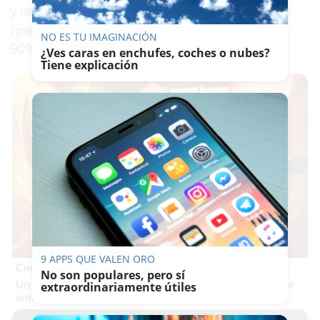
y de larga distancia de qubits hechos de fotones
(partículas de luz) con una fidelidad superior al
NO ES TU IMAGINACIÓN
90%.
¿Ves caras en enchufes, coches o nubes?
Tiene explicación
9 APPS QUE VALEN ORO
Corepunk MMORPG
No son populares, pero sí
Un verdadero MMORPG de la vieja escuela ¡Cómo los de
extraordinariamente útiles
antes, pero mejor!