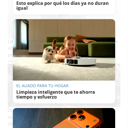
Esto explica por qué los días ya no duran
igual
La reflexión viral de un influencer sevillano ante
el eclipse: "Hay que estudiar un máster para
poder verlo"
MARÍA CRISOL
EL ALIADO PARA TU HOGAR
Limpieza inteligente que te ahorra
tiempo y esfuerzo
Disfrutan de un espectáculo pirotécnico y
acaban heridos: 27 afectados y 11 en la Unidad
de Quemados