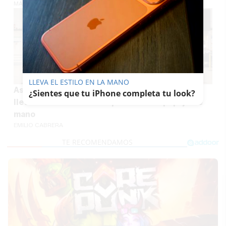
MARÍA CRISOL
LLEVA EL ESTILO EN LA MANO
Así cambiará viajar en avión por Europa: fin a
¿Sientes que tu iPhone completa tu look?
llevarse un susto con el precio del equipaje de
mano
EMILIO CABRERA