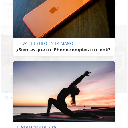
menores alegando desamparo. El vecino de
Marchal tiene además varias parejas. La
Fiscalía pide 10 años de prisión
LLEVA EL ESTILO EN LA MANO
¿Sientes que tu iPhone completa tu look?
El centro de la localidad de Marchal, en Granada.
LAVOZDELSUR.ES
TENDENCIAS DE 2026
02/05/2021
Actualizado: 02/05/2021 - 19:31