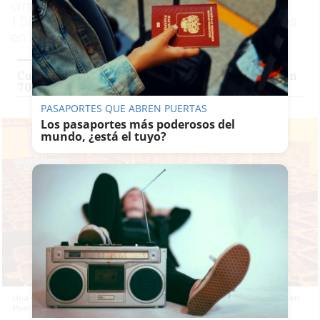
empresa de catering la que ocultaba otras
1.500 plantas de 'maría'. Hay siete detenidos
en la operación policial
Cuatro cultivos de marihuana al año: descubren
700 plantas en dos naves de Sanlúcar
PASAPORTES QUE ABREN PUERTAS
Los pasaportes más poderosos del
mundo, ¿está el tuyo?
Una de las plantaciones de marihuana tipo 'indoor' desmanteladas en
Puerto Real y Jerez. POLICÍA