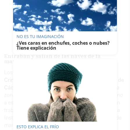
NO ES TU IMAGINACIÓN
¿Ves caras en enchufes, coches o nubes?
Tiene explicación
Entraban y salían de las naves de la
marihuana a cualquier hora del día
Los investigadores de la
Unidad de Drogas y
Crimen Organizado de la Comisaría Provincial de
Cádiz
, por ello, realizaron una vigilancia sobre la
zona y detectaron movimientos extraños en torno
a este local empresarial, donde entraban y salían
trabajadores portando materiales propios de una
instalación preparada para el cultivo extensivo de
marihuana (tuberías, focos, filtros de carbono,
ESTO EXPLICA EL FRÍO