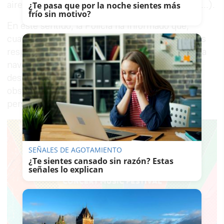
aires acondicionados, sacos de tierra, cableado...).
¿Te pasa que por la noche sientes más
frío sin motivo?
En este sentido, la Policía ha informado que,
cualquier día de la semana y a cualquier hora, los
responsables del montaje entraban y salían de la
nave, a veces incluso llegaban camiones
descargando material pesado, pudiendo ser
observados no solo por los agentes, sino por
personas que trabajan en empresas contiguas.
SEÑALES DE AGOTAMIENTO
¿Te sientes cansado sin razón? Estas
señales lo explican