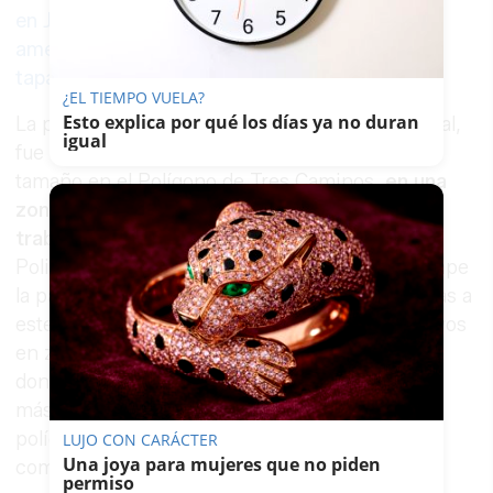
en Jerez: bandas que ocupan pisos,
amenazas a vecinos y negocios
tapadera
¿EL TIEMPO VUELA?
Esto explica por qué los días ya no duran
La primera de las plantaciones, la de Puerto Real,
igual
fue detectada en una nave comercial de gran
tamaño en el Polígono de Tres Caminos,
en una
zona de enorme afluencia, no solo de
trabajadores, sino también de clientes
. La
Policía ha detallado que en ambos casos se rompe
la pauta habitual de las organizaciones dedicadas a
este negocio ilegal, que suelen ubicar sus cultivos
en zonas rurales, retiradas de núcleos urbanos,
donde están menos expuestos y pueden pasar
más inadvertidos que en pleno centro de un
polígono con gran actividad empresarial y
LUJO CON CARÁCTER
Una joya para mujeres que no piden
comercial.
permiso