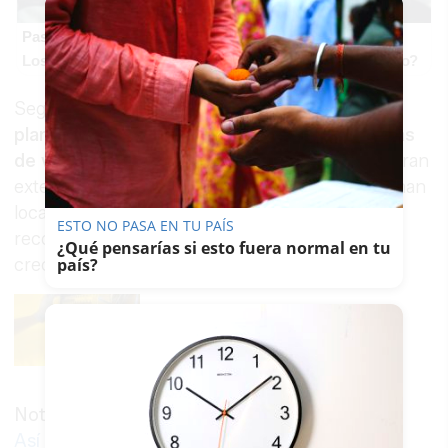
Pasaportes que abren puertas
Los pasaportes más poderosos del mundo, ¿está el tuyo?
Según ha informado la Policía en una nota,
las
plantaciones estaban dotadas de los sistemas
de ventilación y riego necesarios
, ocupando gran
extensión en las naves registradas y donde se han
localizado 2.900 plantas en total listas para su
ESTO NO PASA EN TU PAÍS
recolección y otras en diferentes fases de
¿Qué pensarías si esto fuera normal en tu
crecimiento.
país?
Noticia relacionada
Así funciona el negocio de la marihuana