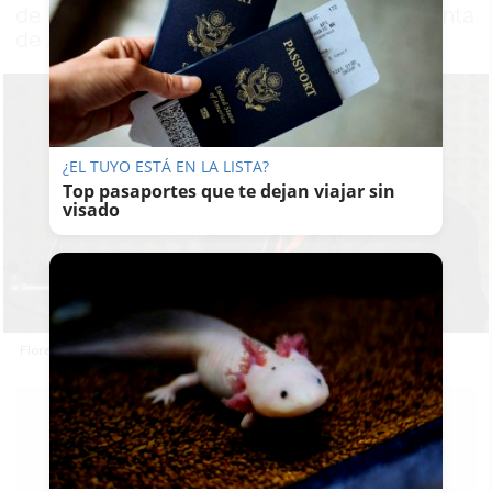
de Estudios Territoriales y Urbanos de la Junta
de Andalucía
¿EL TUYO ESTÁ EN LA LISTA?
Top pasaportes que te dejan viajar sin
visado
Florencio Zoido Naranjo, en unas jornadas.
PATRICIA
MERELLO
13/06/2026