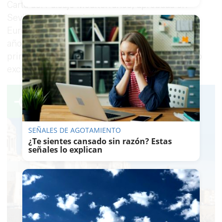
Carta del Paisaje Mediterráneo, aprobada en
Sevilla en 1992, y de la conocida Convención
Europea del Paisaje, suscrita en Florencia en el
año 2000. Este último texto se convirtió en el
primer documento normativo europeo dedicado
exclusivamente al paisaje.
SEÑALES DE AGOTAMIENTO
¿Te sientes cansado sin razón? Estas
señales lo explican