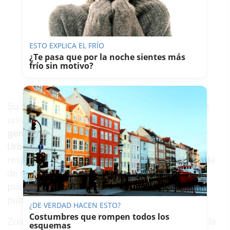
ESTO EXPLICA EL FRÍO
¿Te pasa que por la noche sientes más
frío sin motivo?
Su actividad trascendió el ámbito estrictamente
universitario. En 1986 fue nombrado
director
general del Centro de Estudios Territoriales y
Urbanos de la Junta de Andalucía
, una
responsabilidad desde la que pudo trasladar parte
de sus conocimientos académicos a la
planificación y gestión de las administraciones
públicas.
¿DE VERDAD HACEN ESTO?
Costumbres que rompen todos los
Zoido participó activamente en la redacción de la
esquemas