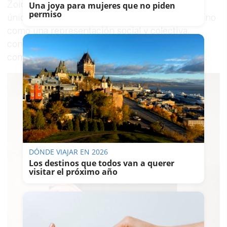
Zoido defendía que este no debía considerarse
Una joya para mujeres que no piden
permiso
únicamente como una percepción individual, sino
como una representación social y colectiva,
construida a partir de la relación de las
comunidades con los espacios en los que viven.
DÓNDE VIAJAR EN 2026
Los destinos que todos van a querer
visitar el próximo año