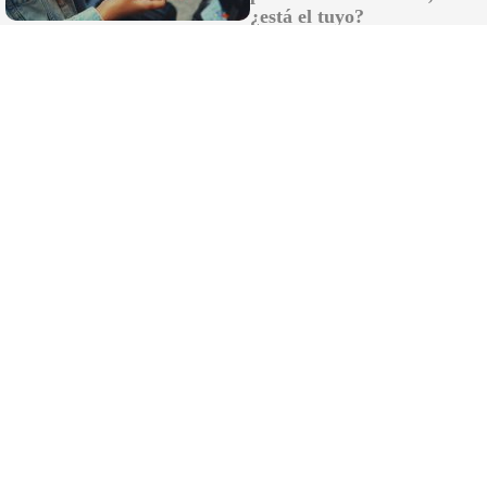
¿está el tuyo?
Lujo con carácter
Una joya para mujeres que no piden permiso
DISCOVER WITH
LO MÁS LEÍDO
¿El Instituto Andaluz de la Mujer debe
coordinarlo una mujer por cojones?
Un cambio de vientos complica la situación
del incendio de Niebla: nuevos focos tras
mucho "paveseo"
Cambio de capataz en La Redención de
Jerez: Monge deja el martillo y Jesús
Sánchez Lineros toma el relevo