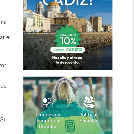
mna
ar el
tor
ndo
.
 Su