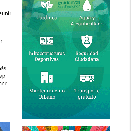
eunir
er
más
spi
inco