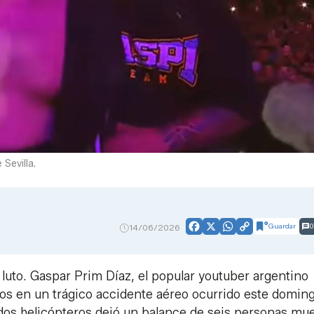
Sevilla.
Guardar
0
14/06/2026
Facebook
X
WhatsApp
Copy
Link
luto. Gaspar Prim Díaz, el popular youtuber argentino
 años en un trágico accidente aéreo ocurrido este domin
 dos helicópteros dejó un balance de seis personas mue