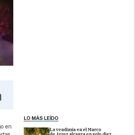
LO MÁS LEÍDO
go en
La vendimia en el Marco
rtas.
de Jerez alcanza en solo diez