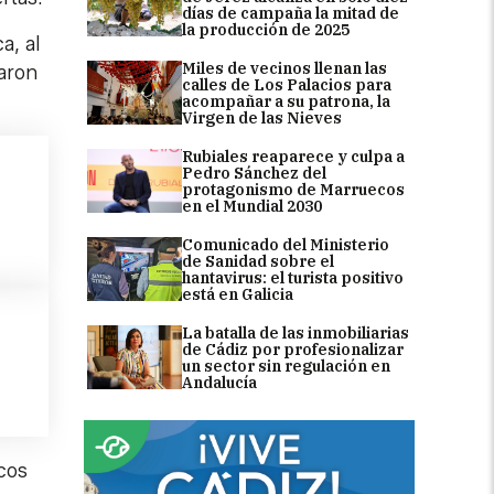
días de campaña la mitad de
la producción de 2025
a, al
Miles de vecinos llenan las
baron
calles de Los Palacios para
acompañar a su patrona, la
Virgen de las Nieves
Rubiales reaparece y culpa a
Pedro Sánchez del
protagonismo de Marruecos
en el Mundial 2030
Comunicado del Ministerio
de Sanidad sobre el
hantavirus: el turista positivo
está en Galicia
La batalla de las inmobiliarias
de Cádiz por profesionalizar
un sector sin regulación en
Andalucía
cos