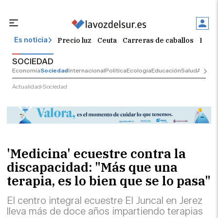
Precio luz
Ceuta
Carreras de caballos
Peque
Es noticia
SOCIEDAD
Economía
Sociedad
Internacional
Política
Ecología
Educación
Salud
Anuncio
Actualidad
Sociedad
'Medicina' ecuestre contra la
discapacidad: "Más que una
terapia, es lo bien que se lo pasa"
El centro integral ecuestre El Juncal en Jerez
lleva más de doce años impartiendo terapias