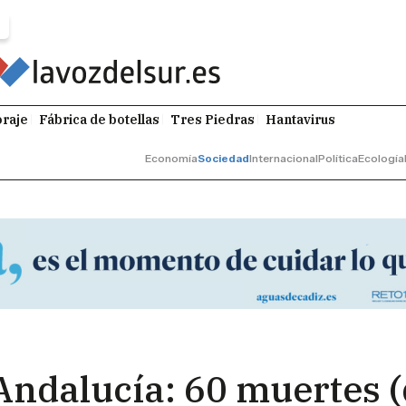
raje
Fábrica de botellas
Tres Piedras
Hantavirus
Economía
Sociedad
Internacional
Política
Ecología
Andalucía: 60 muertes 