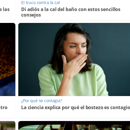
El truco contra la cal
e las
Di adiós a la cal del baño con estos sencillos
consejos
¿Por qué se contagia?
otro
La ciencia explica por qué el bostezo es contagi