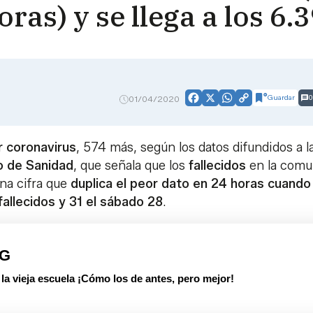
oras) y se llega a los 6
Guardar
0
01/04/2020
Facebook
X
WhatsApp
Copy
Link
 coronavirus
, 574 más, según los datos difundidos a l
o de Sanidad
, que señala que los
fallecidos
en la comu
na cifra que
duplica el peor dato en 24 horas cuando 
allecidos y 31 el sábado 28
.
PG
 vieja escuela ¡Cómo los de antes, pero mejor!