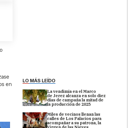
io
zase
LO MÁS LEÍDO
os en
La vendimia en el Marco
de Jerez alcanza en solo diez
días de campaña la mitad de
la producción de 2025
Miles de vecinos llenan las
calles de Los Palacios para
acompañar a su patrona, la
Virgen de las Nieves