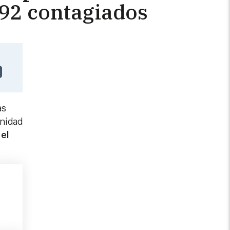
.392 contagiados
as
nidad
el