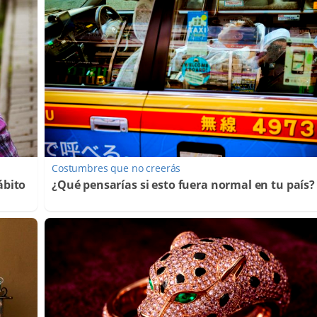
Costumbres que no creerás
ábito
¿Qué pensarías si esto fuera normal en tu país?