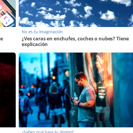
No es tu imaginación
te
¿Ves caras en enchufes, coches o nubes? Tiene
explicación
¿Sabes qué baja tu ánimo?