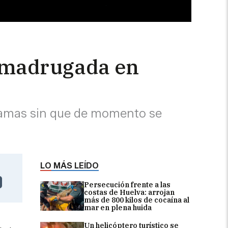
 madrugada en
llamas sin que de momento se
LO MÁS LEÍDO
Persecución frente a las
costas de Huelva: arrojan
más de 800 kilos de cocaína al
mar en plena huida
Un helicóptero turístico se