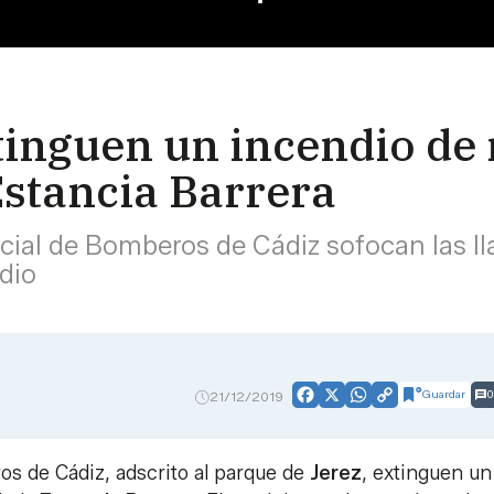
tinguen un incendio de
Estancia Barrera
ncial de Bomberos de Cádiz sofocan las 
dio
Guardar
0
21/12/2019
Facebook
X
WhatsApp
Copy
Link
os de Cádiz, adscrito al parque de
Jerez
, extinguen un