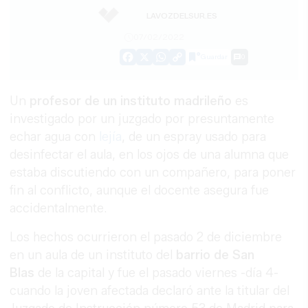
LAVOZDELSUR.ES
07/02/2022
Guardar
0
Facebook
X
WhatsApp
Copy
Link
Un
profesor de un instituto madrileño
es
investigado por un juzgado por presuntamente
echar agua con
lejía
, de un espray usado para
desinfectar el aula, en los ojos de una alumna que
estaba discutiendo con un compañero, para poner
fin al conflicto, aunque el docente asegura fue
accidentalmente.
Los hechos ocurrieron el pasado 2 de diciembre
en un aula de un instituto del
barrio de San
Blas
de la capital y fue el pasado viernes -día 4-
cuando la joven afectada declaró ante la titular del