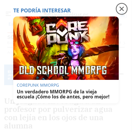
TE PODRÍA INTERESAR
Precio luz
Padre Coraje
Fábrica de botellas
Es noticia
SOCIEDAD
Economía
Sociedad
Internacional
Política
Ecología
Educación
Salud
Anuncio
Actualidad
Sociedad
COREPUNK MMORPG
Un verdadero MMORPG de la vieja
escuela ¡Cómo los de antes, pero mejor!
Un juzgado investiga a un
profesor por pulverizar agua
con lejía en los ojos de una
alumna