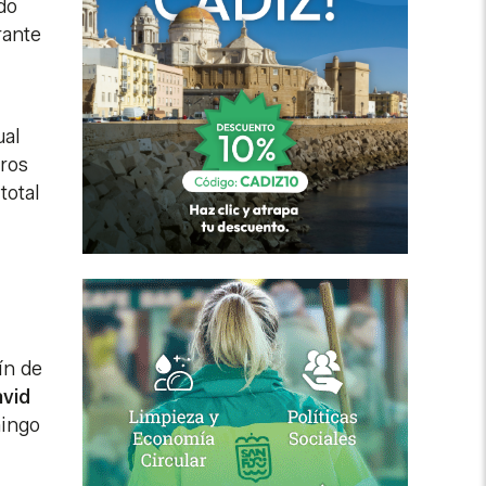
ido
rante
ual
oros
total
ín de
avid
mingo