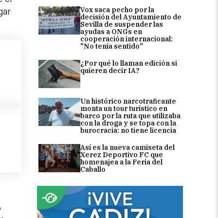
Vox saca pecho por la
gar
decisión del Ayuntamiento de
Sevilla de suspender las
ayudas a ONGs en
cooperación internacional:
"No tenía sentido"
¿Por qué lo llaman edición si
quieren decir IA?
Un histórico narcotraficante
monta un tour turístico en
barco por la ruta que utilizaba
con la droga y se topa con la
burocracia: no tiene licencia
Así es la nueva camiseta del
Xerez Deportivo FC que
homenajea a la Feria del
Caballo
o