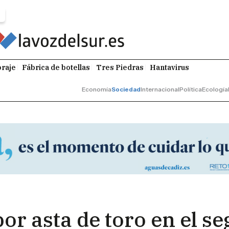
raje
Fábrica de botellas
Tres Piedras
Hantavirus
Economía
Sociedad
Internacional
Política
Ecología
or asta de toro en el s