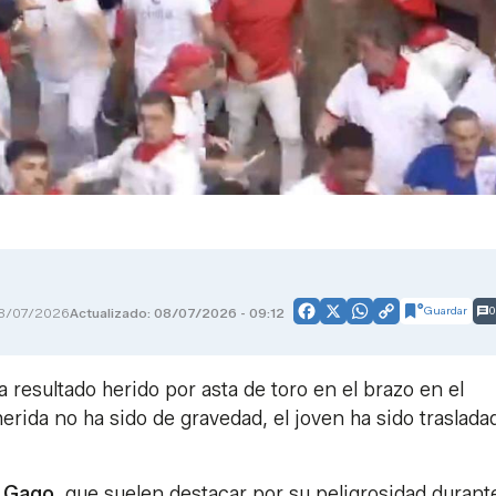
Guardar
0
8/07/2026
Actualizado: 08/07/2026 - 09:12
Facebook
X
WhatsApp
Copy
Link
ha resultado herido por asta de toro en el brazo en el
ida no ha sido de gravedad, el joven ha sido trasladad
 Gago
, que suelen destacar por su peligrosidad durante