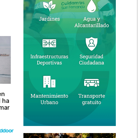
en
l ha
 mar