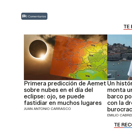
0 Comentarios
TE 
Primera predicción de Aemet
Un histó
sobre nubes en el día del
monta un
eclipse: ojo, se puede
barco por
fastidiar en muchos lugares
con la dr
burocraci
JUAN ANTONIO CARRASCO
EMILIO CABR