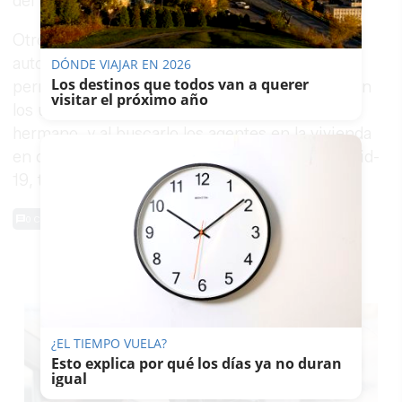
del hijo fallecido.
Otro hijo de la mujer fallecida daba aviso a las
autoridades tras extrañar a los
vecinos
que
DÓNDE VIAJAR EN 2026
Los destinos que todos van a querer
permaneciera encendida la luz de su vivienda en
visitar el próximo año
los últimos días. Tampoco se sabía nada de su
hermano, y al buscarlo los agentes en la vivienda
en que se había aislado tras dar positivo en covid-
19, también lo encontraron fallecido.
0 Comentarios
TE PUEDE INTERESAR
¿EL TIEMPO VUELA?
Esto explica por qué los días ya no duran
igual