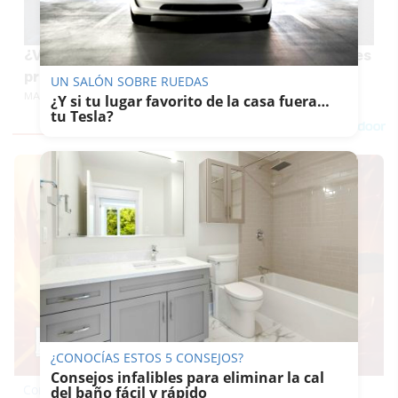
¿Vas a grabar el eclipse con el móvil? Así puedes
preparar el móvil sin quemar la cámara
UN SALÓN SOBRE RUEDAS
MARÍA CRISOL
¿Y si tu lugar favorito de la casa fuera…
tu Tesla?
¿CONOCÍAS ESTOS 5 CONSEJOS?
Consejos infalibles para eliminar la cal
Corepunk MMORPG
del baño fácil y rápido