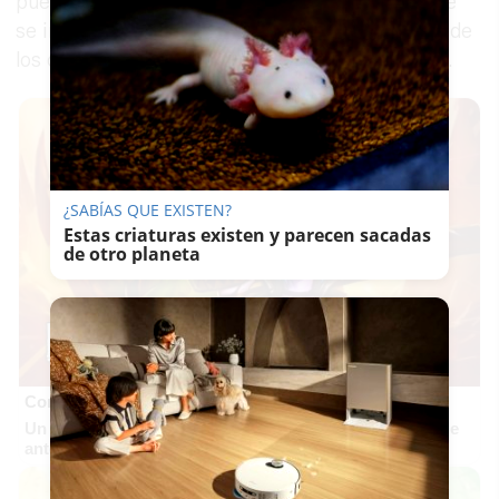
puesto en conocimiento del suceso, ordene que
se investiguen los pormenores de los decesos, de
los que ha informado este martes el diario
Ideal
.
¿SABÍAS QUE EXISTEN?
Estas criaturas existen y parecen sacadas
de otro planeta
Corepunk MMORPG
Un verdadero MMORPG de la vieja escuela ¡Cómo los de
antes, pero mejor!