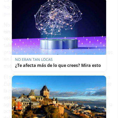
La Junta da marcha atrás en unas
horas: el pasaporte covid no se pedirá
para ir a pubs y discotecas
No se conocía que ninguno de los dos tuviera
ninguna enfermedad terminal
, por lo que los
vecinos han acogido también con sorpresa estos
fallecimientos. Está previsto que, una vez se
practiquen las autopsias, se celebren los entierros
en Íllora, en principio en la tarde de este
NO ERAN TAN LOCAS
¿Te afecta más de lo que crees? Mira esto
miércoles.
El alcalde de
Íllora
, Antonio Salazar, ha indicado a
Europa Press
que ha trasladado su pésame y el de
la corporación local a la familia más cercana por
estas pérdidas. Se los va a "echar de menos", ha
agregado el regidor, quien ha hecho hincapié en la
actitud participativa en las actividades del pueblo