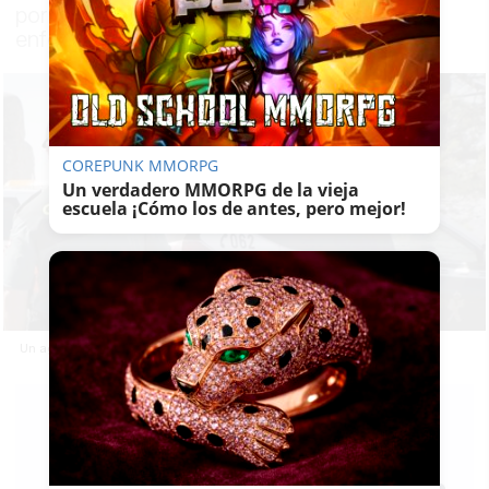
por covid y no consta que tuvieran ninguna
enfermedad terminal
COREPUNK MMORPG
Un verdadero MMORPG de la vieja
escuela ¡Cómo los de antes, pero mejor!
Un agente de Guardia Civil, en una imagen de archivo.
LAVOZDELSUR.ES
04/08/2021
Actualizado: 04/08/2021 - 11:39