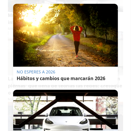
Multas de hasta 500 euros y seis puntos: las
infracciones más típicas del verano al volante
MARÍA CRISOL
NO ESPERES A 2026
Hábitos y cambios que marcarán 2026
La misteriosa foto oficial de Pedro Sánchez 'sin
piernas' que llena de teorías las redes: ¿retoque
o efecto óptico?
MARÍA CRISOL