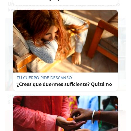
Un verdadero MMORPG de la vieja escuela ¡Cómo
los de antes, pero mejor!
TU CUERPO PIDE DESCANSO
¿Crees que duermes suficiente? Quizá no
¿Te pasa esto?
6 señales claras de que necesitas descansar más