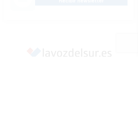
Recibir newsletter
Apoya una Andalucía con Voz propia; Protege el
periodismo hecho por periodistas
Hazte socio
SÍGUENOS EN REDES
Marcar como fuente preferida