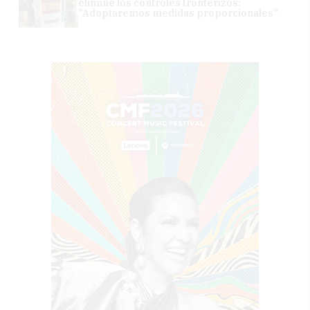
elimine los controles fronterizos:
"Adoptaremos medidas proporcionales"