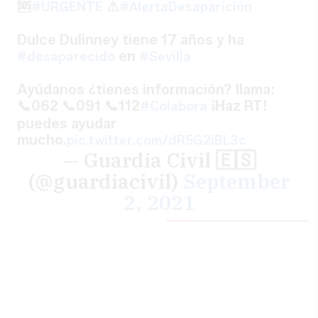
🆘
⚠
#URGENTE
#AlertaDesaparición
Dulce Dulinney tiene 17 años y ha
en
#desaparecido
#Sevilla
Ayúdanos ¿tienes información? llama:
📞062 📞091 📞112
¡Haz RT!
#Colabora
puedes ayudar
mucho.
pic.twitter.com/dR5G2iBL3c
— Guardia Civil 🇪🇸
(@guardiacivil)
September
2, 2021