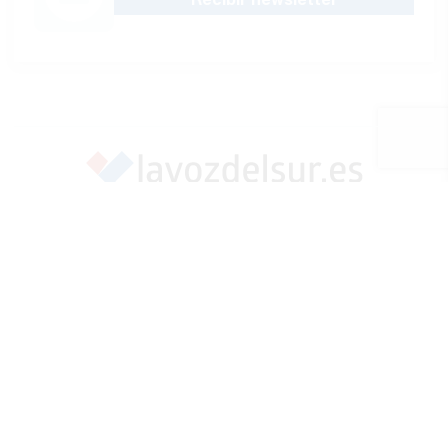
Apoya una Andalucía con Voz propia; Protege el
periodismo hecho por periodistas
Hazte socio
SÍGUENOS EN REDES
Marcar como fuente preferida